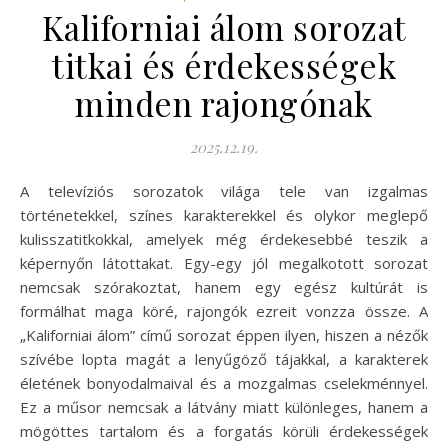
Kaliforniai álom sorozat
titkai és érdekességek
minden rajongónak
2025.12.19.
A televíziós sorozatok világa tele van izgalmas
történetekkel, színes karakterekkel és olykor meglepő
kulisszatitkokkal, amelyek még érdekesebbé teszik a
képernyőn látottakat. Egy-egy jól megalkotott sorozat
nemcsak szórakoztat, hanem egy egész kultúrát is
formálhat maga köré, rajongók ezreit vonzza össze. A
„Kaliforniai álom” című sorozat éppen ilyen, hiszen a nézők
szívébe lopta magát a lenyűgöző tájakkal, a karakterek
életének bonyodalmaival és a mozgalmas cselekménnyel.
Ez a műsor nemcsak a látvány miatt különleges, hanem a
mögöttes tartalom és a forgatás körüli érdekességek