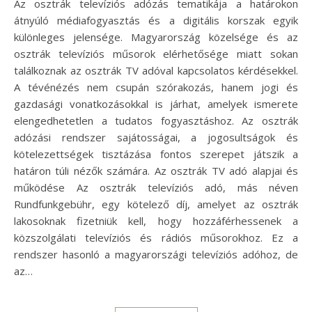
Az osztrák televíziós adózás tematikája a határokon
átnyúló médiafogyasztás és a digitális korszak egyik
különleges jelensége. Magyarország közelsége és az
osztrák televíziós műsorok elérhetősége miatt sokan
találkoznak az osztrák TV adóval kapcsolatos kérdésekkel.
A tévénézés nem csupán szórakozás, hanem jogi és
gazdasági vonatkozásokkal is járhat, amelyek ismerete
elengedhetetlen a tudatos fogyasztáshoz. Az osztrák
adózási rendszer sajátosságai, a jogosultságok és
kötelezettségek tisztázása fontos szerepet játszik a
határon túli nézők számára. Az osztrák TV adó alapjai és
működése Az osztrák televíziós adó, más néven
Rundfunkgebühr, egy kötelező díj, amelyet az osztrák
lakosoknak fizetniük kell, hogy hozzáférhessenek a
közszolgálati televíziós és rádiós műsorokhoz. Ez a
rendszer hasonló a magyarországi televíziós adóhoz, de
az…