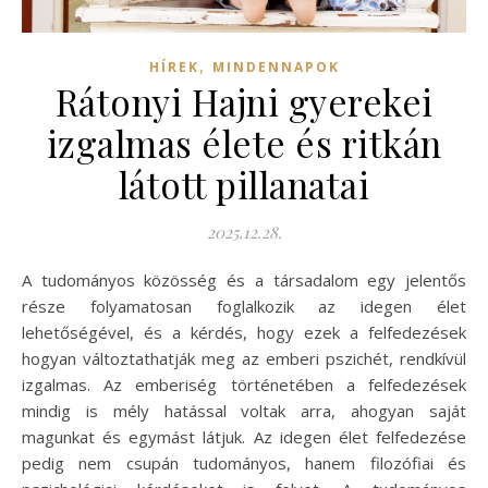
,
HÍREK
MINDENNAPOK
Rátonyi Hajni gyerekei
izgalmas élete és ritkán
látott pillanatai
2025.12.28.
A tudományos közösség és a társadalom egy jelentős
része folyamatosan foglalkozik az idegen élet
lehetőségével, és a kérdés, hogy ezek a felfedezések
hogyan változtathatják meg az emberi pszichét, rendkívül
izgalmas. Az emberiség történetében a felfedezések
mindig is mély hatással voltak arra, ahogyan saját
magunkat és egymást látjuk. Az idegen élet felfedezése
pedig nem csupán tudományos, hanem filozófiai és