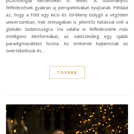
pszichológiai kérdéseket is felvet. A tudományos
felfedezések gyakran új perspektívákat nyújtanak. Például
az, hogy a Föld egy kicsi és törékeny bolygó a végtelen
univerzumban, már önmagában is jelentős hatással volt a
globális tudatosságra. Ha valaha is felfedeznénk más
intelligens életformákat, az valószínűleg egy újabb
paradigmaváltást hozna. Az emberek hajlamosak az
önértékelésük és…
TOVÁBB