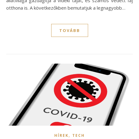
állatvilága gazdagítja a vidéki tájat, és számos védett faj
otthona is. A következőkben bemutatjuk a legnagyobb…
TOVÁBB
,
HÍREK
TECH