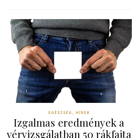
,
EGÉSZSÉG
HÍREK
Izgalmas eredmények a
vérvizsgálatban 50 rákfajta