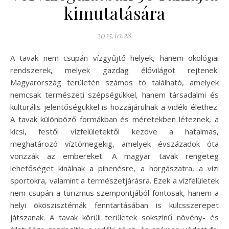
kimutatására
2025.10.28.
A tavak nem csupán vízgyűjtő helyek, hanem ökológiai
rendszerek, melyek gazdag élővilágot rejtenek.
Magyarország területén számos tó található, amelyek
nemcsak természeti szépségükkel, hanem társadalmi és
kulturális jelentőségükkel is hozzájárulnak a vidéki élethez.
A tavak különböző formákban és méretekben léteznek, a
kicsi, festői vízfelületektől kezdve a hatalmas,
meghatározó víztömegekig, amelyek évszázadok óta
vonzzák az embereket. A magyar tavak rengeteg
lehetőséget kínálnak a pihenésre, a horgászatra, a vízi
sportokra, valamint a természetjárásra. Ezek a vízfelületek
nem csupán a turizmus szempontjából fontosak, hanem a
helyi ökoszisztémák fenntartásában is kulcsszerepet
játszanak. A tavak körüli területek sokszínű növény- és