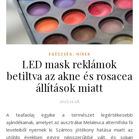
,
EGÉSZSÉG
HÍREK
LED mask reklámok
betiltva az akne és rosacea
állítások miatt
2025.11.18.
A teafaolaj egyike a természet legértékesebb
ajándékainak, amelyet az ausztráliai Melaleuca alternifolia fa
leveleiből nyernek ki. Számos jótékony hatása miatt az
utóbbi években egyre népszerűbbé vált, és sokan