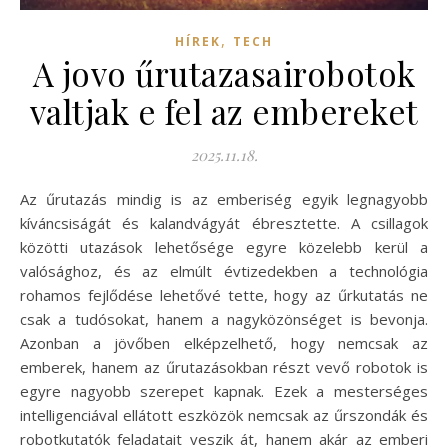
,
HÍREK
TECH
A jovo űrutazasairobotok
valtjak e fel az embereket
2025.11.18.
Az űrutazás mindig is az emberiség egyik legnagyobb
kíváncsiságát és kalandvágyát ébresztette. A csillagok
közötti utazások lehetősége egyre közelebb kerül a
valósághoz, és az elmúlt évtizedekben a technológia
rohamos fejlődése lehetővé tette, hogy az űrkutatás ne
csak a tudósokat, hanem a nagyközönséget is bevonja.
Azonban a jövőben elképzelhető, hogy nemcsak az
emberek, hanem az űrutazásokban részt vevő robotok is
egyre nagyobb szerepet kapnak. Ezek a mesterséges
intelligenciával ellátott eszközök nemcsak az űrszondák és
robotkutatók feladatait veszik át, hanem akár az emberi