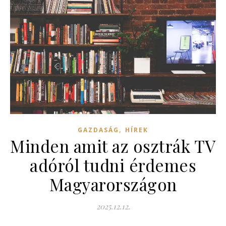
,
GAZDASÁG
HÍREK
Minden amit az osztrák TV
adóról tudni érdemes
Magyarországon
2025.12.12.