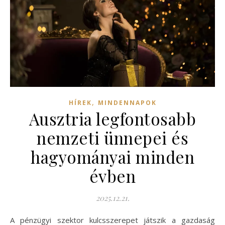
,
HÍREK
MINDENNAPOK
Ausztria legfontosabb
nemzeti ünnepei és
hagyományai minden
évben
2025.12.21.
A pénzügyi szektor kulcsszerepet játszik a gazdaság