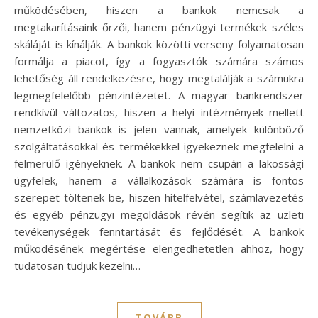
működésében, hiszen a bankok nemcsak a
megtakarításaink őrzői, hanem pénzügyi termékek széles
skáláját is kínálják. A bankok közötti verseny folyamatosan
formálja a piacot, így a fogyasztók számára számos
lehetőség áll rendelkezésre, hogy megtalálják a számukra
legmegfelelőbb pénzintézetet. A magyar bankrendszer
rendkívül változatos, hiszen a helyi intézmények mellett
nemzetközi bankok is jelen vannak, amelyek különböző
szolgáltatásokkal és termékekkel igyekeznek megfelelni a
felmerülő igényeknek. A bankok nem csupán a lakossági
ügyfelek, hanem a vállalkozások számára is fontos
szerepet töltenek be, hiszen hitelfelvétel, számlavezetés
és egyéb pénzügyi megoldások révén segítik az üzleti
tevékenységek fenntartását és fejlődését. A bankok
működésének megértése elengedhetetlen ahhoz, hogy
tudatosan tudjuk kezelni…
TOVÁBB