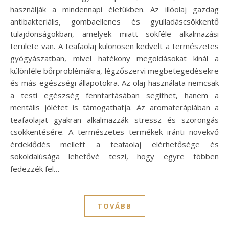
használják a mindennapi életükben. Az illóolaj gazdag
antibakteriális, gombaellenes és gyulladáscsökkentő
tulajdonságokban, amelyek miatt sokféle alkalmazási
területe van. A teafaolaj különösen kedvelt a természetes
gyógyászatban, mivel hatékony megoldásokat kínál a
különféle bőrproblémákra, légzőszervi megbetegedésekre
és más egészségi állapotokra. Az olaj használata nemcsak
a testi egészség fenntartásában segíthet, hanem a
mentális jólétet is támogathatja. Az aromaterápiában a
teafaolajat gyakran alkalmazzák stressz és szorongás
csökkentésére. A természetes termékek iránti növekvő
érdeklődés mellett a teafaolaj elérhetősége és
sokoldalúsága lehetővé teszi, hogy egyre többen
fedezzék fel…
TOVÁBB