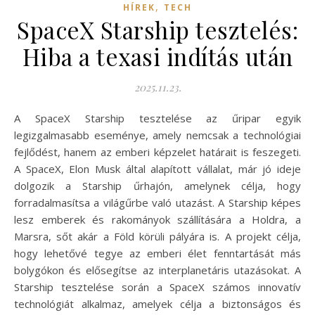
,
HÍREK
TECH
SpaceX Starship tesztelés:
Hiba a texasi indítás után
2025.11.23.
A SpaceX Starship tesztelése az űripar egyik
legizgalmasabb eseménye, amely nemcsak a technológiai
fejlődést, hanem az emberi képzelet határait is feszegeti.
A SpaceX, Elon Musk által alapított vállalat, már jó ideje
dolgozik a Starship űrhajón, amelynek célja, hogy
forradalmasítsa a világűrbe való utazást. A Starship képes
lesz emberek és rakományok szállítására a Holdra, a
Marsra, sőt akár a Föld körüli pályára is. A projekt célja,
hogy lehetővé tegye az emberi élet fenntartását más
bolygókon és elősegítse az interplanetáris utazásokat. A
Starship tesztelése során a SpaceX számos innovatív
technológiát alkalmaz, amelyek célja a biztonságos és