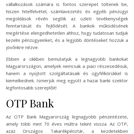
vállalkozások számára is fontos szerepet töltenek be,
hiszen hitelfelvétel, számlavezetés és egyéb pénzügyi
megoldások révén segítik az üzleti tevékenységek
fenntartását és fejlődését. A bankok működésének
megértése elengedhetetlen ahhoz, hogy tudatosan tudjuk
kezelni pénzügyeinket, és a legjobb döntéseket hozzuk a
jövőnkre nézve.
Ebben a cikkben bemutatjuk a legnagyobb bankokat
Magyarországon, amelyek nemcsak a piaci részesedésük,
hanem a nyújtott szolgáltatásaik és ügyfélkörükkel is
kiemelkednek. Ismerjük meg együtt a hazai banki szektor
legfontosabb szereplőit!
OTP Bank
Az OTP Bank Magyarország legnagyobb pénzintézete,
amely több mint 70 éves múltra tekint vissza. Az OTP,
azaz Országos Takarékpénztár, a kezdetekben