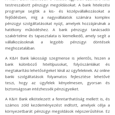
testreszabott pénzügyi megoldásokat. A bank hitelezési
programjai segítik a kis- és középvállalkozásokat a
fejlődésben, míg a nagyvállalatok számára komplex
pénzügyi szolgáltatásokat nyújt, amelyek hozzájárulnak a
hatékony működéshez. A bank pénzügyi tanácsadói
szakértelme és tapasztalata is kiemelkedő, amely segít a
vállalkozásoknak a legjobb pénzügyi döntések
meghozatalában.
A K&H Bank lakossági szegmense is jelentős, hiszen a
bank különböző hiteltípusokat, folyószámlákat és
megtakarítási lehetőségeket kínál az ügyfeleknek. Az online
banki szolgáltatások folyamatos fejlesztése lehetővé
teszi, hogy az ügyfelek kényelmesen, gyorsan és
biztonságosan intézhessék pénzügyeiket.
A K&H Bank elkötelezett a fenntarthatóság mellett is, és
számos zöld kezdeményezést indított, amelyek célja a
környezetbarát pénzügyi megoldások népszerűsítése. Ez