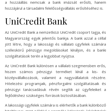
a hozzáállás nemcsak a bank imázsát erősíti, hanem
hozzájárul a társadalmi felelősségvállalás erősítéséhez is.
UniCredit Bank
Az UniCredit Bank a nemzetközi UniCredit csoport tagja, és
Magyarország egyik jelentős bankja. A bank azzal a céllal
jött létre, hogy a lakossági és vállalati ügyfelek számára
széleskörű pénzügyi megoldásokat kínáljon, és a banki
szolgáltatások terén a legjobbat nyújtsa.
Az UniCredit Bank különösen a vállalati szegmensben erős,
hiszen számos pénzügyi terméket kínál a kis- és
középvállalkozások, valamint a nagyvállalatok részére.
Hitelezési programjaik, pénzforgalmi szolgáltatásaik és
pénzügyi tanácsadásuk révén segítik az ügyfeleiket a
fejlődéshez szükséges források biztosításában.
A lakossági ügyfelek számára is elérhetők a bank különböző
hiteltípusai, mint például a személyi kölcsönök, lakáshitelek