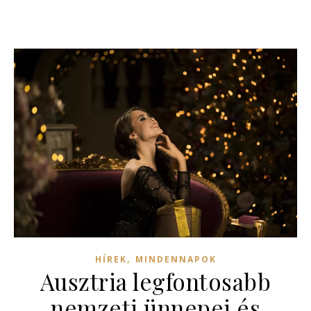
,
HÍREK
MINDENNAPOK
Ausztria legfontosabb
nemzeti ünnepei és