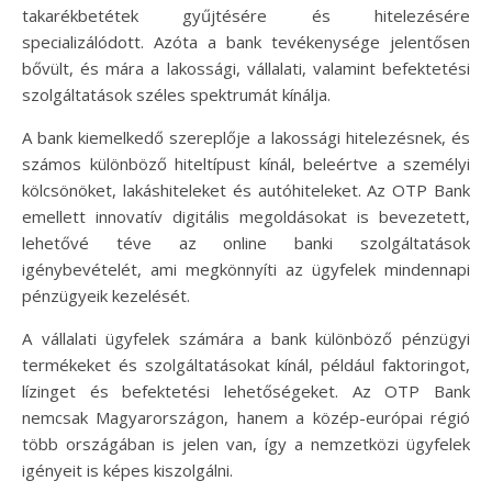
takarékbetétek gyűjtésére és hitelezésére
specializálódott. Azóta a bank tevékenysége jelentősen
bővült, és mára a lakossági, vállalati, valamint befektetési
szolgáltatások széles spektrumát kínálja.
A bank kiemelkedő szereplője a lakossági hitelezésnek, és
számos különböző hiteltípust kínál, beleértve a személyi
kölcsönöket, lakáshiteleket és autóhiteleket. Az OTP Bank
emellett innovatív digitális megoldásokat is bevezetett,
lehetővé téve az online banki szolgáltatások
igénybevételét, ami megkönnyíti az ügyfelek mindennapi
pénzügyeik kezelését.
A vállalati ügyfelek számára a bank különböző pénzügyi
termékeket és szolgáltatásokat kínál, például faktoringot,
lízinget és befektetési lehetőségeket. Az OTP Bank
nemcsak Magyarországon, hanem a közép-európai régió
több országában is jelen van, így a nemzetközi ügyfelek
igényeit is képes kiszolgálni.