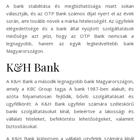
A bank stabilitása és megbízhatósága miatt sokan
választják, és az OTP Bank számos díjat nyert el az évek
során, ami tovább növeli a márka hitelességét. Az ügyfelek
elégedettsége és a bank által nyújtott szolgáltatások
minősége azt jelzi, hogy az OTP Bank nemcsak a
legnagyobb, hanem az egyik legkedveltebb bank
Magyarországon.
K&H Bank
A K&H Bank a második legnagyobb bank Magyarországon,
amely a KBC Group tagja. A bank 1987-ben alakult, és
azóta folyamatosan fejlődik, bővíti szolgáltatásait és
ügyfélkörét. A K&H Bank ügyfelei számára széleskörű
banki szolgáltatásokat kínál, beleértve a lakossági és
vállalati hiteleket, befektetési lehetőségeket, valamint
biztosításokat.
A K&H Bank különösen a vállalati ügyfelek számára kínál