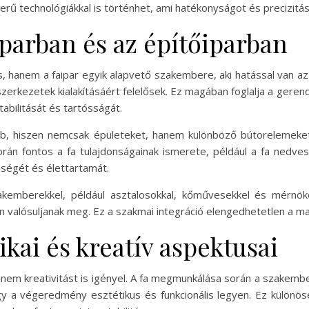
ű technológiákkal is történhet, ami hatékonyságot és precizitást
iparban és az építőiparban
hanem a faipar egyik alapvető szakembere, aki hatással van az
szerkezetek kialakításáért felelősek. Ez magában foglalja a ger
tabilitását és tartósságát.
 hiszen nemcsak épületeket, hanem különböző bútorelemeket, fa
rán fontos a fa tulajdonságainak ismerete, például a fa nedve
ségét és élettartamát.
mberekkel, például asztalosokkal, kőművesekkel és mérnökökk
valósuljanak meg. Ez a szakmai integráció elengedhetetlen a mag
kai és kreatív aspektusai
anem kreativitást is igényel. A fa megmunkálása során a szakemb
gy a végeredmény esztétikus és funkcionális legyen. Ez különös