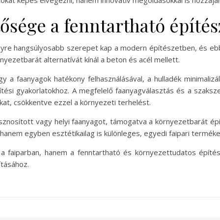
kat képes elvégezni, hanem innovatív megoldásokkal is hozzájárul
ősége a fenntartható építé
re hangsúlyosabb szerepet kap a modern építészetben, és ebbe
ezetbarát alternatívát kínál a beton és acél mellett.
y a faanyagok hatékony felhasználásával, a hulladék minimaliz
építési gyakorlatokhoz. A megfelelő faanyagválasztás és a szaks
kat, csökkentve ezzel a környezeti terhelést.
asznosított vagy helyi faanyagot, támogatva a környezetbarát ép
anem egyben esztétikailag is különleges, egyedi faipari terméke
faiparban, hanem a fenntartható és környezettudatos építésze
ításához.