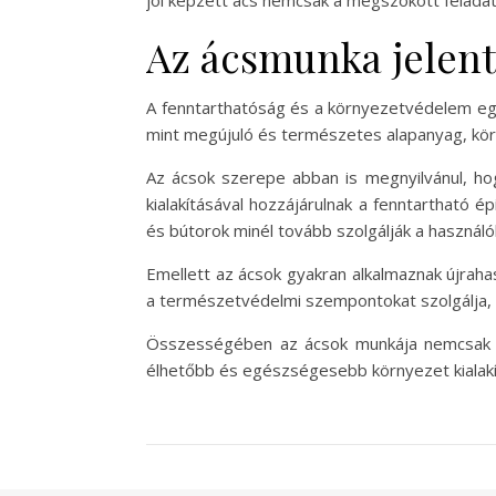
jól képzett ács nemcsak a megszokott feladato
Az ácsmunka jelent
A fenntarthatóság és a környezetvédelem egy
mint megújuló és természetes alapanyag, körny
Az ácsok szerepe abban is megnyilvánul, hog
kialakításával hozzájárulnak a fenntartható 
és bútorok minél tovább szolgálják a használó
Emellett az ácsok gyakran alkalmaznak újrah
a természetvédelmi szempontokat szolgálja, h
Összességében az ácsok munkája nemcsak a 
élhetőbb és egészségesebb környezet kialak