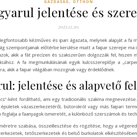
,
GAZDASÁG
OTTHON
yarul jelentése és szere
2025.12.20.
 legfontosabb kézműves és ipari ágazata, melynek alapját a fa
óság szempontjainak előtérbe kerülése miatt a faipar szerepe ma 
zok, akik a fát precízen és szakszerűen dolgozzák fel, hiszen 
ításához. A fa megmunkálásának egyik kulcsszereplője a „carp
a, akik a faipar világában mozognak vagy érdeklődnek.
l: jelentése és alapvető fe
cs”-ként fordítható, ami egy tradicionális szakma megnevezése.
 épületek vázaszerkezetéről, bútorokról vagy más faipari ter
foglalja a faanyagok ismeretét, a különböző szerszámok és techni
 méretre szabása, összeillesztése és rögzítése, hogy a végered
szerkezetek, tetőszerkezetek és belső burkolatok elkészítésé