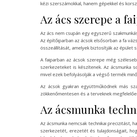
kézi szerszámokkal, hanem gépekkel és korszer
Az ács szerepe a fa
Az ács nem csupán egy egyszerű szakmunkás, 
Az építőiparban az ácsok elsősorban a fa váz
összeállítását, amelyek biztosítják az épület s
A faiparban az ácsok szerepe még szélesebb,
szerkezeteket is készítenek. Az ácsmunka so
mivel ezek befolyásolják a végső termék minő
Az ácsok gyakran együttműködnek más szake
zökkenőmentesen és a terveknek megfelelően 
Az ácsmunka techni
Az ácsmunka nemcsak technikai precizitást, h
szerkezetét, erezetét és tulajdonságait, ho