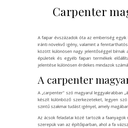
Carpenter mag
A faipar évszázadok óta az emberiség egyik
iránti növekvő igény, valamint a fenntarthat
között különösen nagy jelentőséggel bírnak a
épületek és egyéb faipari termékek előáll
jelentése különösen érdekes mindazok számár
A carpenter magyaru
A „carpenter” szó magyarul leggyakrabban „á
készít különböző szerkezeteket, legyen szó
szintű szakmai tudást igényel, amely magában 
Az ácsok feladatai közé tartozik a faanyagok
szerepük van az építőiparban, ahol a fa váz