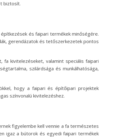
 biztosít.
 építkezések és faipari termékek minőségére.
endák, gerendázatok és tetőszerkezetek pontos
 kivitelezéseket, valamint speciális faipari
sségtartalma, szilárdsága és munkálhatósága,
el, hogy a faipari és építőipari projektek
as színvonalú kivitelezéshez.
ernek figyelembe kell vennie a fa természetes
en igaz a bútorok és egyedi faipari termékek