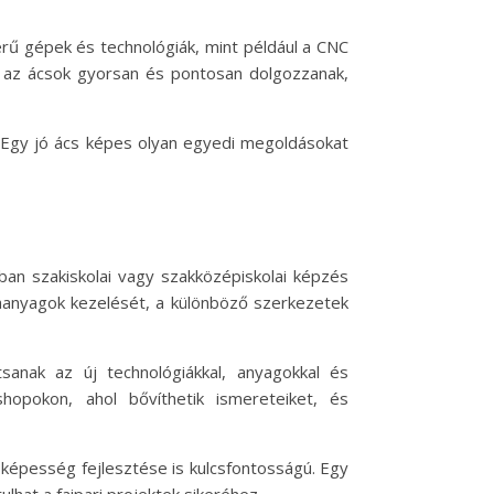
ű gépek és technológiák, mint például a CNC
y az ácsok gyorsan és pontosan dolgozzanak,
. Egy jó ács képes olyan egyedi megoldásokat
ban szakiskolai vagy szakközépiskolai képzés
 faanyagok kezelését, a különböző szerkezetek
anak az új technológiákkal, anyagokkal és
opokon, ahol bővíthetik ismereteiket, és
épesség fejlesztése is kulcsfontosságú. Egy