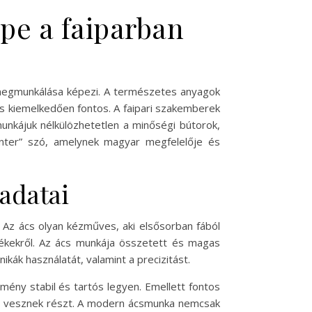
pe a faiparban
 megmunkálása képezi. A természetes anyagok
is kiemelkedően fontos. A faipari szakemberek
munkájuk nélkülözhetetlen a minőségi bútorok,
enter” szó, amelynek magyar megfelelője és
ladatai
 Az ács olyan kézműves, aki elsősorban fából
mékekről. Az ács munkája összetett és magas
kák használatát, valamint a precizitást.
mény stabil és tartós legyen. Emellett fontos
ben vesznek részt. A modern ácsmunka nemcsak