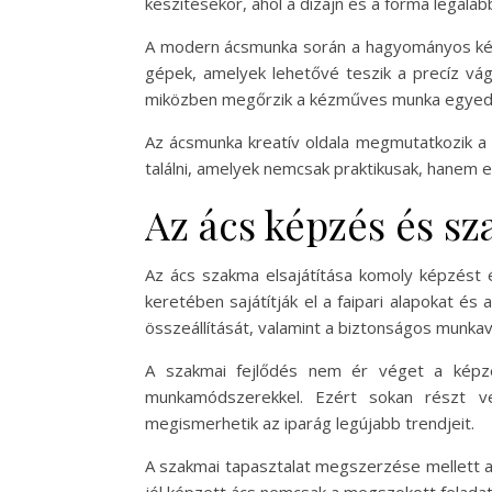
készítésekor, ahol a dizájn és a forma legalább
A modern ácsmunka során a hagyományos kézi
gépek, amelyek lehetővé teszik a precíz vá
miközben megőrzik a kézműves munka egyed
Az ácsmunka kreatív oldala megmutatkozik a 
találni, amelyek nemcsak praktikusak, hanem e
Az ács képzés és sz
Az ács szakma elsajátítása komoly képzést é
keretében sajátítják el a faipari alapokat é
összeállítását, valamint a biztonságos munka
A szakmai fejlődés nem ér véget a képzés
munkamódszerekkel. Ezért sokan részt ve
megismerhetik az iparág legújabb trendjeit.
A szakmai tapasztalat megszerzése mellett 