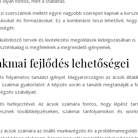
 olyan fontos, mint a stabilitás.
 szerszámok mellett egyre nagyobb szerepet kapnak a korszer
gásokat és formázásokat. Ez a kombináció teszi lehetővé, hog
iségét.
különböző tervek és kivitelezési megoldások kidolgozásában is
sztétikailag is megfelelnek a megrendelő igényeinek.
akmai fejlődés lehetőségei
s folyamatos tanulást igényel. Magyarországon az ácsok általá
s a szakmai gyakorlatot. A képzés során a tanulók megtanulják a
végzés szabályait.
 befejeztével. Az ácsok számára fontos, hogy lépést tarts
sznek továbbképzéseken, szakmai tanfolyamokon és worksh
az ácsok számára az önálló munkavégzés és a problémamegoldó k