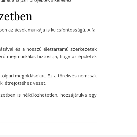
hat a faipari projektek sikeréhez.
szetben
n az ácsok munkája is kulcsfontosságú. A fa,
álásával és a hosszú élettartamú szerkezetek
zerű megmunkálás biztosítja, hogy az épületek
ítőipari megoldásokat. Ez a törekvés nemcsak
k létrejöttéhez vezet.
tben is nélkülözhetetlen, hozzájárulva egy