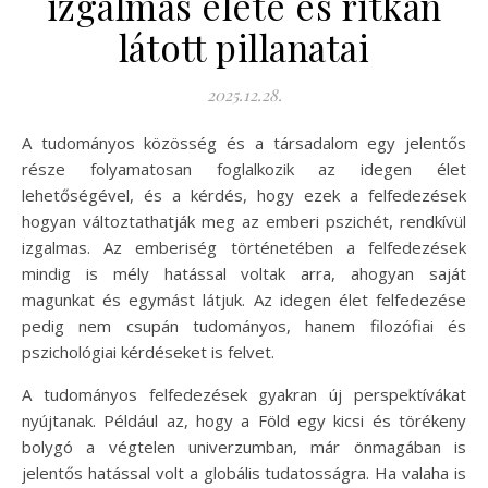
izgalmas élete és ritkán
látott pillanatai
2025.12.28.
A tudományos közösség és a társadalom egy jelentős
része folyamatosan foglalkozik az idegen élet
lehetőségével, és a kérdés, hogy ezek a felfedezések
hogyan változtathatják meg az emberi pszichét, rendkívül
izgalmas. Az emberiség történetében a felfedezések
mindig is mély hatással voltak arra, ahogyan saját
magunkat és egymást látjuk. Az idegen élet felfedezése
pedig nem csupán tudományos, hanem filozófiai és
pszichológiai kérdéseket is felvet.
A tudományos felfedezések gyakran új perspektívákat
nyújtanak. Például az, hogy a Föld egy kicsi és törékeny
bolygó a végtelen univerzumban, már önmagában is
jelentős hatással volt a globális tudatosságra. Ha valaha is