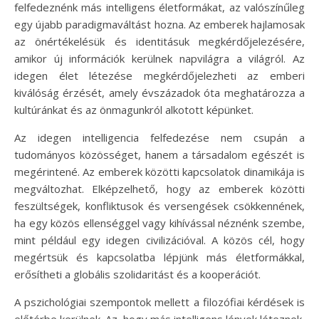
felfedeznénk más intelligens életformákat, az valószínűleg
egy újabb paradigmaváltást hozna. Az emberek hajlamosak
az önértékelésük és identitásuk megkérdőjelezésére,
amikor új információk kerülnek napvilágra a világról. Az
idegen élet létezése megkérdőjelezheti az emberi
kiválóság érzését, amely évszázadok óta meghatározza a
kultúránkat és az önmagunkról alkotott képünket.
Az idegen intelligencia felfedezése nem csupán a
tudományos közösséget, hanem a társadalom egészét is
megérintené. Az emberek közötti kapcsolatok dinamikája is
megváltozhat. Elképzelhető, hogy az emberek közötti
feszültségek, konfliktusok és versengések csökkennének,
ha egy közös ellenséggel vagy kihívással néznénk szembe,
mint például egy idegen civilizációval. A közös cél, hogy
megértsük és kapcsolatba lépjünk más életformákkal,
erősítheti a globális szolidaritást és a kooperációt.
A pszichológiai szempontok mellett a filozófiai kérdések is
előtérbe kerülnek. Az, hogy más intelligens lények léteznek,