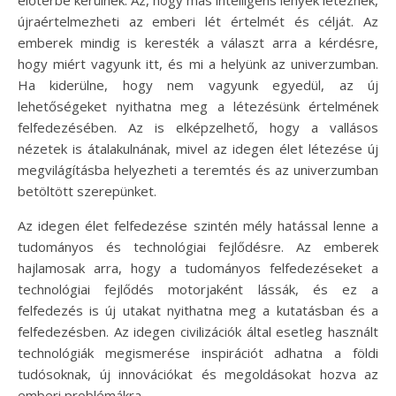
újraértelmezheti az emberi lét értelmét és célját. Az
emberek mindig is keresték a választ arra a kérdésre,
hogy miért vagyunk itt, és mi a helyünk az univerzumban.
Ha kiderülne, hogy nem vagyunk egyedül, az új
lehetőségeket nyithatna meg a létezésünk értelmének
felfedezésében. Az is elképzelhető, hogy a vallásos
nézetek is átalakulnának, mivel az idegen élet létezése új
megvilágításba helyezheti a teremtés és az univerzumban
betöltött szerepünket.
Az idegen élet felfedezése szintén mély hatással lenne a
tudományos és technológiai fejlődésre. Az emberek
hajlamosak arra, hogy a tudományos felfedezéseket a
technológiai fejlődés motorjaként lássák, és ez a
felfedezés is új utakat nyithatna meg a kutatásban és a
felfedezésben. Az idegen civilizációk által esetleg használt
technológiák megismerése inspirációt adhatna a földi
tudósoknak, új innovációkat és megoldásokat hozva az
emberi problémákra.