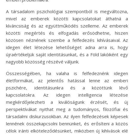
A társadalom pszichológiai szempontból is megváltozna,
mivel az emberek közötti kapcsolatokat áthatná a
kíváncsiság és az együttműködés szelleme. Az emberek
közötti megértés és elfogadás erősödhetne, hiszen
közösen néznének szembe a felfedezés kihívásaival. Az
idegen élet létezése lehetőséget adna arra is, hogy
újraértékeljük saját identitásunkat, és a Föld lakóiként egy
nagyobb közösség részévé váljunk.
Összességében, ha valaha is felfedeznénk idegen
életformákat, az jelentős hatással lenne az emberi
pszichére, identitásunkra és a közöttünk lévő
kapcsolatokra. Az idegen intelligencia létezése
megkérdőjelezheti a kiválóságunk érzését, és új
perspektívákat nyithat meg a tudományos, filozófiai és
társadalmi diskurzusokban. Az ilyen felfedezések képesek
lennének összekapcsolni bennünket, és erősíteni a közös
célok iránti elköteleződésünket, miközben új kihívások elé