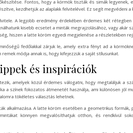
őkészítése. Fontos, hogy a körmök tiszták és simák legyenek,
észítve, kezdhetjük az alaplakk felvitelével. Ez segít megvédeni a 
elvitele. A legjobb eredmény érdekében érdemes két rétegben fel
ználhatunk kisebb ecsetet a minták megrajzolásához, vagy akár sz
kség, hiszen a latte köröm egyedi megjelenése a részletekben rejl
nőségű fedőlakkal zárjuk le, amely extra fényt ad a körmöknek
emek módja annak is, hogy kifejezzük a saját stílusunkat.
tippek és inspirációk
 létezik, amelyek közül érdemes válogatni, hogy megtaláljuk a s
ika a színek fokozatos átmenetét használja, ami különösen jól 
alomra tökéletes választás lehetnek.
ták alkalmazása. A latte köröm esetében a geometrikus formák,
mintákat könnyen megvalósíthatjuk otthon, és rendkívül sokol