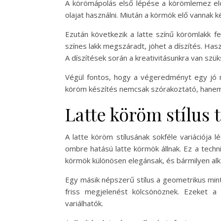
A körömápolás első lépése a körömlemez el
olajat használni. Miután a körmök elő vannak k
Ezután következik a latte színű körömlakk f
színes lakk megszáradt, jöhet a díszítés. Has
A díszítések során a kreativitásunkra van szü
Végül fontos, hogy a végeredményt egy jó mi
köröm készítés nemcsak szórakoztató, hanem r
Latte köröm stílus 
A latte köröm stílusának sokféle variációja
ombre hatású latte körmök állnak. Ez a techn
körmök különösen elegánsak, és bármilyen alk
Egy másik népszerű stílus a geometrikus min
friss megjelenést kölcsönöznek. Ezeket a 
variálhatók.