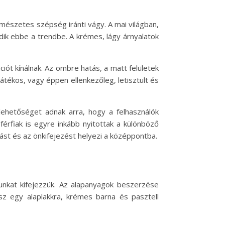
észetes szépség iránti vágy. A mai világban,
dik ebbe a trendbe. A krémes, lágy árnyalatok
iót kínálnak. Az ombre hatás, a matt felületek
átékos, vagy éppen ellenkezőleg, letisztult és
ehetőséget adnak arra, hogy a felhasználók
érfiak is egyre inkább nyitottak a különböző
tást és az önkifejezést helyezi a középpontba.
unkat kifejezzük. Az alapanyagok beszerzése
sz egy alaplakkra, krémes barna és pasztell