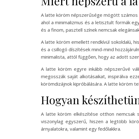
Miért népszerű a l
A latte köröm népszerűsége mögött számos té
ahol a minimalizmus és a letisztult formák e
és a finom, pasztell színek nemcsak elegánsak
A latte köröm emellett rendkívül sokoldalú, h
és a csillogó díszítések mind-mind hozzájárul
minimalista, attól függően, hogy az adott sze
A latte köröm egyre inkább népszerűvé vál
megosszák saját alkotásaikat, inspirálva ez
körömdizájnok kipróbálására. A latte köröm te
Hogyan készíthetün
A latte köröm elkészítése otthon nemcsak s
viszonylag egyszerű, hiszen a legtöbb körö
árnyalatokra, valamint egy fedőlakkra.