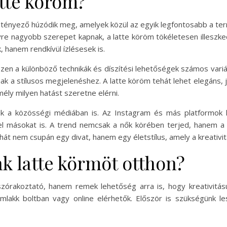
atte köröm?
nyező húzódik meg, amelyek közül az egyik legfontosabb a term
gyre nagyobb szerepet kapnak, a latte köröm tökéletesen illeszke
, hanem rendkívül ízlésesek is.
iszen a különböző technikák és díszítési lehetőségek számos variác
nak a stílusos megjelenéshez. A latte köröm tehát lehet elegáns, j
mély milyen hatást szeretne elérni.
ik a közösségi médiában is. Az Instagram és más platformok l
zel másokat is. A trend nemcsak a nők körében terjed, hanem a f
hát nem csupán egy divat, hanem egy életstílus, amely a kreativi
k latte körmöt otthon?
zórakoztató, hanem remek lehetőség arra is, hogy kreativitás
mlakk boltban vagy online elérhetők. Először is szükségünk le