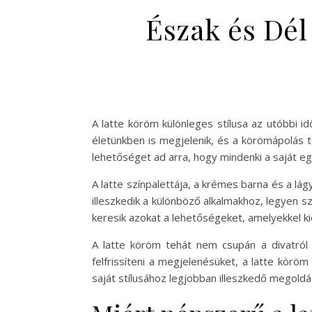
Észak és Dél 
A latte köröm különleges stílusa az utóbbi i
életünkben is megjelenik, és a körömápolás t
lehetőséget ad arra, hogy mindenki a saját egy
A latte színpalettája, a krémes barna és a lá
illeszkedik a különböző alkalmakhoz, legyen 
keresik azokat a lehetőségeket, amelyekkel k
A latte köröm tehát nem csupán a divatról 
felfrissíteni a megjelenésüket, a latte körö
saját stílusához legjobban illeszkedő megoldá