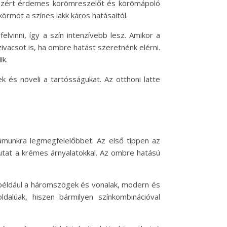
 ezért érdemes körömreszelőt és körömápoló
körmöt a színes lakk káros hatásaitól.
vinni, így a szín intenzívebb lesz. Amikor a
ivacsot is, ha ombre hatást szeretnénk elérni.
ik.
 és növeli a tartósságukat. Az otthoni latte
zámunkra legmegfelelőbbet. Az első tippen az
mutat a krémes árnyalatokkal. Az ombre hatású
 például a háromszögek és vonalak, modern és
dalúak, hiszen bármilyen színkombinációval