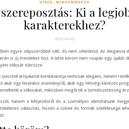
,
HÍREK
MINDENNAPOK
szereposztás: Ki a legjo
karakterekhez?
2025.01.05.
dőben egyre népszerűbbé vált, és nem véletlenül. Az elegancia é
erén is új trendeket hoz. A latte köröm nem csupán egy újabb d
éni stílusát tükrözze.
gy pasztell árnyalatok kombinációja nemcsak elegáns, hanem rendk
szó akár egy hivatalos eseményről, akár egy hétvégi kávézós pro
iemelhetik a stílusukat, miközben megőrzik a természetesség érz
szól, hanem a kifejezésről és a személyes identitásunk megjel
m tökéletes választás, hiszen a színek és formák sokfélesége le
st.