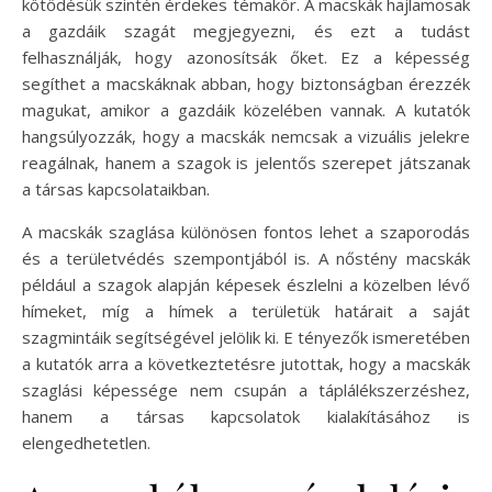
kötődésük szintén érdekes témakör. A macskák hajlamosak
a gazdáik szagát megjegyezni, és ezt a tudást
felhasználják, hogy azonosítsák őket. Ez a képesség
segíthet a macskáknak abban, hogy biztonságban érezzék
magukat, amikor a gazdáik közelében vannak. A kutatók
hangsúlyozzák, hogy a macskák nemcsak a vizuális jelekre
reagálnak, hanem a szagok is jelentős szerepet játszanak
a társas kapcsolataikban.
A macskák szaglása különösen fontos lehet a szaporodás
és a területvédés szempontjából is. A nőstény macskák
például a szagok alapján képesek észlelni a közelben lévő
hímeket, míg a hímek a területük határait a saját
szagmintáik segítségével jelölik ki. E tényezők ismeretében
a kutatók arra a következtetésre jutottak, hogy a macskák
szaglási képessége nem csupán a táplálékszerzéshez,
hanem a társas kapcsolatok kialakításához is
elengedhetetlen.