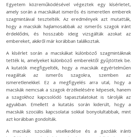
Egyetem közreműködésével végeztek egy kísérletet,
amely során a macskákat ismerős és ismeretlen emberek
szagmintáival tesztelték. Az eredmények azt mutatták,
hogy a macskák hajlamosabbak az ismerős szagok iránt
érdeklődni, és hosszabb ideig vizsgálták azokat az
embereket, akikről már korábban találkoztak.
A kísérlet során a macskákat különböző szagmintáknak
tették ki, amelyeket különböző emberektől gyűjtöttek be.
A kutatók megfigyelték, hogy a macskák egyértelműen
reagáltak az ismerős szagokra, szemben az
ismeretlenekkel. Ez a megfigyelés arra utal, hogy a
macskák nemcsak a szagok érzékelésére képesek, hanem
a szagokhoz kapcsolódó tapasztalatokat is tárolják az
agyukban. Emellett a kutatás során kiderült, hogy a
macskák szociális kapcsolatai sokkal bonyolultabbak, mint
azt korábban gondolták.
A macskák szociális viselkedése és a gazdáik iránti