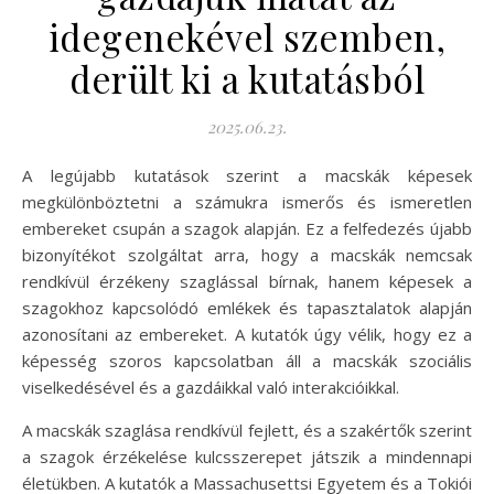
idegenekével szemben,
derült ki a kutatásból
2025.06.23.
A legújabb kutatások szerint a macskák képesek
megkülönböztetni a számukra ismerős és ismeretlen
embereket csupán a szagok alapján. Ez a felfedezés újabb
bizonyítékot szolgáltat arra, hogy a macskák nemcsak
rendkívül érzékeny szaglással bírnak, hanem képesek a
szagokhoz kapcsolódó emlékek és tapasztalatok alapján
azonosítani az embereket. A kutatók úgy vélik, hogy ez a
képesség szoros kapcsolatban áll a macskák szociális
viselkedésével és a gazdáikkal való interakcióikkal.
A macskák szaglása rendkívül fejlett, és a szakértők szerint
a szagok érzékelése kulcsszerepet játszik a mindennapi
életükben. A kutatók a Massachusettsi Egyetem és a Tokiói