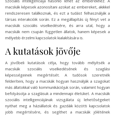
szociális intelligenciája hasonló lehet az emberekhez. A
macskák képesek azonosítani azokat az embereket, akikkel
rendszeresen találkoznak, és ezt a tudást felhasználják a
társas interakcióik során. Ez a megállapítás új fényt vet a
macskák szociális viselkedésére, és arra utal, hogy a
macskák nem csupán független állatok, hanem képesek a
mélyebb érzelmi kapcsolatok kialakítására is.
A kutatások jövője
A jövőbeli kutatások célja, hogy tovább mélyítsék a
macskák szociális viselkedésének és szaglási
képességeinek megértését. A tudósok szeretnék
felderíteni, hogy a macskák hogyan használják a szagokat
más állatokkal való kommunikációjuk során, valamint hogyan
befolyásolja a szaglásuk a mindennapi életüket. A macskák
szociális intelligenciájának vizsgálata új lehetőségeket
nyithat meg a háziállatok és gazdáik közötti kapcsolatok
jobb megértésére, és segíthet a macskák jólétének