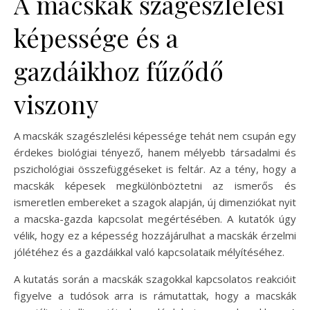
A macskák szagészlelési
képessége és a
gazdáikhoz fűződő
viszony
A macskák szagészlelési képessége tehát nem csupán egy
érdekes biológiai tényező, hanem mélyebb társadalmi és
pszichológiai összefüggéseket is feltár. Az a tény, hogy a
macskák képesek megkülönböztetni az ismerős és
ismeretlen embereket a szagok alapján, új dimenziókat nyit
a macska-gazda kapcsolat megértésében. A kutatók úgy
vélik, hogy ez a képesség hozzájárulhat a macskák érzelmi
jólétéhez és a gazdáikkal való kapcsolataik mélyítéséhez.
A kutatás során a macskák szagokkal kapcsolatos reakcióit
figyelve a tudósok arra is rámutattak, hogy a macskák