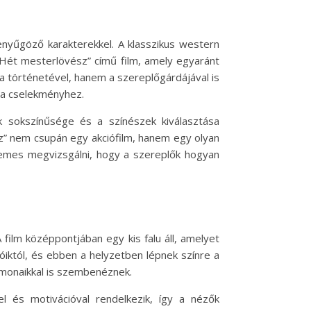
enyűgöző karakterekkel. A klasszikus western
„Hét mesterlövész” című film, amely egyaránt
 a történetével, hanem a szereplőgárdájával is
 a cselekményhez.
k sokszínűsége és a színészek kiválasztása
z” nem csupán egy akciófilm, hanem egy olyan
rdemes megvizsgálni, hogy a szereplők hogyan
film középpontjában egy kis falu áll, amelyet
iktól, és ebben a helyzetben lépnek színre a
émonaikkal is szembenéznek.
l és motivációval rendelkezik, így a nézők