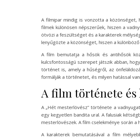
A filmipar mindig is vonzotta a közönséget,
filmek különösen népszerűek, hiszen a vadny
ötvözi a feszültséget és a karakterek mélység
lenyűgözte a közönséget, hiszen a különböző
A film bemutatja a hősök és antihősök köz
kulcsfontosságú szerepet játszik abban, hog
történet is, amely a hűségről, az önfeláldo
formálják a történetet, és milyen hatással va
A film története és
A „Hét mesterlövész” története a vadnyugaton
egy kegyetlen bandita ural. A falusiak kéts
mesterlövészek. A film cselekménye során a h
A karakterek bemutatásával a film mélyebb