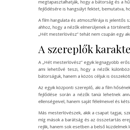
megtapasztalhatják, hogy a bátorság és a hű
fejlődésére is hangsúlyt fektet, bemutatva, 
A film hangulata és atmoszférája is jelentős 
ahhoz, hogy a nézők elmerüljenek a történetbe
„Hét mesterlövész” tehát nem csupán egy akc
A szereplők karakte
A „Hét mesterlövész” egyik legnagyobb erőss
ami lehetővé teszi, hogy a nézők különböző
bátorságuk, hanem a közös céljuk is összeköti
Az egyik központi szereplő, aki a film hőséne
fejlődése során a nézők tanúi lehetnek ann
ellenségeivel, hanem saját félelmeivel és két
Más mesterlövészek, akik a csapat tagjai, sz
míg mások a barátság és az összetartás erejé
rejlik, hanem sok esetben a belső küzdelmek 