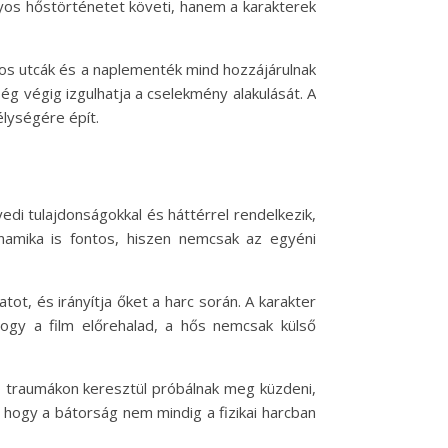
yos hőstörténetet követi, hanem a karakterek
oros utcák és a naplementék mind hozzájárulnak
ég végig izgulhatja a cselekmény alakulását. A
lységére épít.
i tulajdonságokkal és háttérrel rendelkezik,
inamika is fontos, hiszen nemcsak az egyéni
ot, és irányítja őket a harc során. A karakter
hogy a film előrehalad, a hős nemcsak külső
dó traumákon keresztül próbálnak meg küzdeni,
 hogy a bátorság nem mindig a fizikai harcban