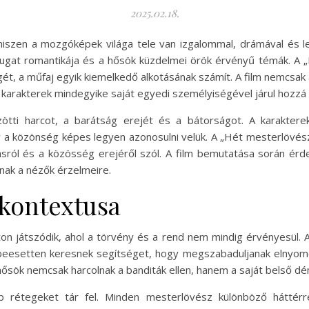
2025.02.18.
 hiszen a mozgóképek világa tele van izgalommal, drámával és l
ugat romantikája és a hősök küzdelmei örök érvényű témák. A 
ét, a műfaj egyik kiemelkedő alkotásának számít. A film nemcsak
 karakterek mindegyike saját egyedi személyiségével járul hozzá
ötti harcot, a barátság erejét és a bátorságot. A karaktere
y a közönség képes legyen azonosulni velük. A „Hét mesterlövés
zásról és a közösség erejéről szól. A film bemutatása során é
nnak a nézők érzelmeire.
 kontextusa
 játszódik, ahol a törvény és a rend nem mindig érvényesül. A 
égbeesetten keresnek segítséget, hogy megszabaduljanak elnyomó
ősök nemcsak harcolnak a banditák ellen, hanem a saját belső d
 rétegeket tár fel. Minden mesterlövész különböző háttérre