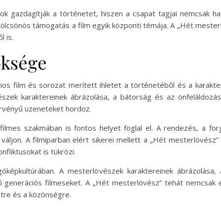
usok gazdagítják a történetet, hiszen a csapat tagjai nemcsak h
a kölcsönös támogatás a film egyik központi témája. A „Hét meste
l is.
öksége
 film és sorozat merített ihletet a történetéből és a karakter
övészek karaktereinek ábrázolása, a bátorság és az önfeláldozás
érvényű üzeneteket hordoz.
ilmes szakmában is fontos helyet foglal el. A rendezés, a for
 váljon. A filmiparban elért sikerei mellett a „Hét mesterlövész” 
fliktusokat is tükrözi.
óképkultúrában. A mesterlövészek karaktereinek ábrázolása
ző generációs filmeseket. A „Hét mesterlövész” tehát nemcsak eg
etre és a közönségre.