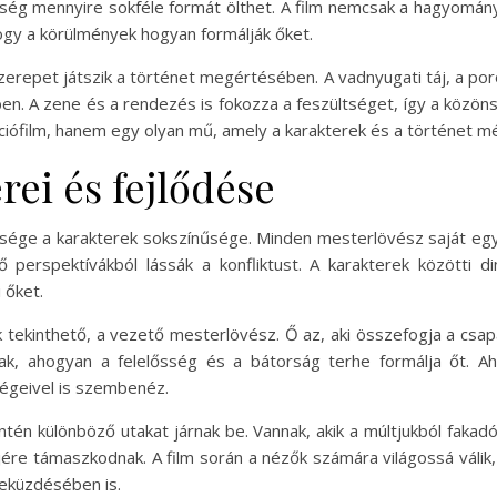
ség mennyire sokféle formát ölthet. A film nemcsak a hagyomán
hogy a körülmények hogyan formálják őket.
szerepet játszik a történet megértésében. A vadnyugati táj, a p
n. A zene és a rendezés is fokozza a feszültséget, így a közöns
iófilm, hanem egy olyan mű, amely a karakterek és a történet mé
rei és fejlődése
ége a karakterek sokszínűsége. Minden mesterlövész saját egyed
 perspektívákból lássák a konfliktust. A karakterek közötti d
 őket.
k tekinthető, a vezető mesterlövész. Ő az, aki összefogja a csapat
ak, ahogyan a felelősség és a bátorság terhe formálja őt. A
ségeivel is szembenéz.
intén különböző utakat járnak be. Vannak, akik a múltjukból faka
re támaszkodnak. A film során a nézők számára világossá válik,
leküzdésében is.