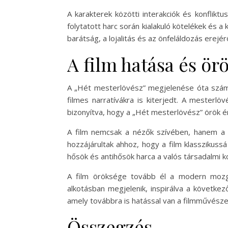
A karakterek közötti interakciók és konflikt
folytatott harc során kialakuló kötelékek és 
barátság, a lojalitás és az önfeláldozás erejérő
A film hatása és ör
A „Hét mesterlövész” megjelenése óta számos
filmes narratívákra is kiterjedt. A mesterl
bizonyítva, hogy a „Hét mesterlövész” örök 
A film nemcsak a nézők szívében, hanem a f
hozzájárultak ahhoz, hogy a film klasszikussá
hősök és antihősök harca a valós társadalmi kon
A film öröksége tovább él a modern mozg
alkotásban megjelenik, inspirálva a követke
amely továbbra is hatással van a filmművész
Összegzés