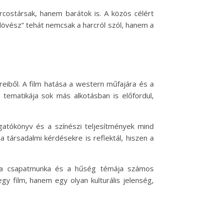
arcostársak, hanem barátok is. A közös célért
rlövész” tehát nemcsak a harcról szól, hanem a
eiből. A film hatása a western műfajára és a
 tematikája sok más alkotásban is előfordul,
gatókönyv és a színészi teljesítmények mind
a társadalmi kérdésekre is reflektál, hiszen a
, a csapatmunka és a hűség témája számos
y film, hanem egy olyan kulturális jelenség,