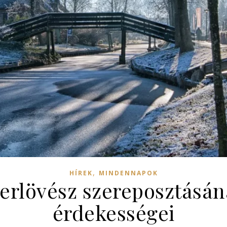
,
HÍREK
MINDENNAPOK
erlövész szereposztásána
érdekességei