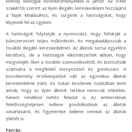
komoly ökológiai következményekkel is járhat. Az IFAW
szakértői szerint az ilyen illegális kereskedelem hozzájárul
a fajok kihalásához, és sürgetik a hatóságokat, hogy
lépjenek fel az ügyben.
A hatóságok folytatják a nyomozást, hogy feltárják a
bűnszervezet teljes működését, és megakadályozzák a
további illegális kereskedelmet. Az állatok sorsa egyelőre
kérdéses, de a hatóságok elkötelezettek abban, hogy
megvédjék őket a további szenvedésektől, és biztosítsák
számukra a megfelelő környezetet és gondozást. A
közvélemény érzékenyebbé vált az egzotikus állatok
kereskedelme iránt, és sokan kezdenek tudatában lenni
annak, hogy az ilyen állatok tartása nemcsak etikátlan,
hanem rendkívül nehéz feladat is. Az embereknek
felelősségteljesen kellene gondolkodniuk az állatok
vásárlásáról, és figyelembe kellene venniük az állatok
jólétét is.
Forrás: