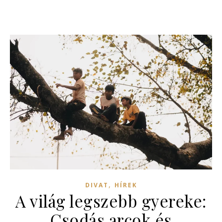
,
DIVAT
HÍREK
A világ legszebb gyereke:
Csodás arcok és