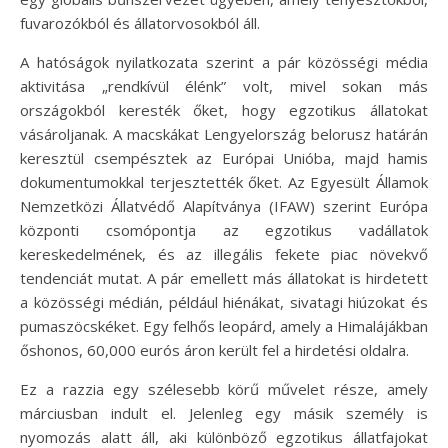
fuvarozókból és állatorvosokból áll.
A hatóságok nyilatkozata szerint a pár közösségi média
aktivitása „rendkívül élénk” volt, mivel sokan más
országokból keresték őket, hogy egzotikus állatokat
vásároljanak. A macskákat Lengyelország belorusz határán
keresztül csempésztek az Európai Unióba, majd hamis
dokumentumokkal terjesztették őket. Az Egyesült Államok
Nemzetközi Állatvédő Alapítványa (IFAW) szerint Európa
központi csomópontja az egzotikus vadállatok
kereskedelmének, és az illegális fekete piac növekvő
tendenciát mutat. A pár emellett más állatokat is hirdetett
a közösségi médián, például hiénákat, sivatagi hiúzokat és
pumaszöcskéket. Egy felhős leopárd, amely a Himalájákban
őshonos, 60,000 eurós áron került fel a hirdetési oldalra.
Ez a razzia egy szélesebb körű művelet része, amely
márciusban indult el. Jelenleg egy másik személy is
nyomozás alatt áll, aki különböző egzotikus állatfajokat