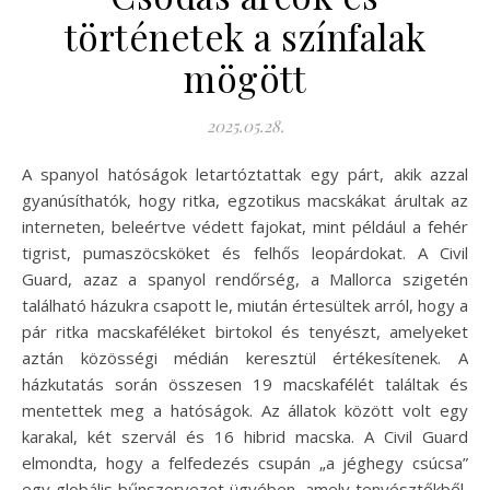
történetek a színfalak
mögött
2025.05.28.
A spanyol hatóságok letartóztattak egy párt, akik azzal
gyanúsíthatók, hogy ritka, egzotikus macskákat árultak az
interneten, beleértve védett fajokat, mint például a fehér
tigrist, pumaszöcsköket és felhős leopárdokat. A Civil
Guard, azaz a spanyol rendőrség, a Mallorca szigetén
található házukra csapott le, miután értesültek arról, hogy a
pár ritka macskaféléket birtokol és tenyészt, amelyeket
aztán közösségi médián keresztül értékesítenek. A
házkutatás során összesen 19 macskafélét találtak és
mentettek meg a hatóságok. Az állatok között volt egy
karakal, két szervál és 16 hibrid macska. A Civil Guard
elmondta, hogy a felfedezés csupán „a jéghegy csúcsa”
egy globális bűnszervezet ügyében, amely tenyésztőkből,