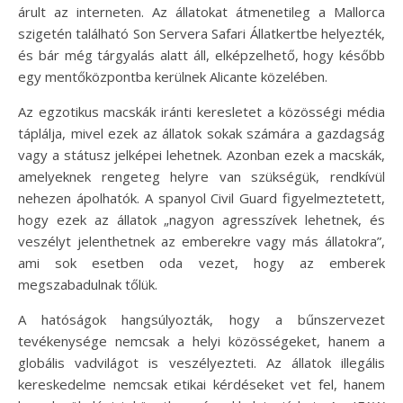
árult az interneten. Az állatokat átmenetileg a Mallorca
szigetén található Son Servera Safari Állatkertbe helyezték,
és bár még tárgyalás alatt áll, elképzelhető, hogy később
egy mentőközpontba kerülnek Alicante közelében.
Az egzotikus macskák iránti keresletet a közösségi média
táplálja, mivel ezek az állatok sokak számára a gazdagság
vagy a státusz jelképei lehetnek. Azonban ezek a macskák,
amelyeknek rengeteg helyre van szükségük, rendkívül
nehezen ápolhatók. A spanyol Civil Guard figyelmeztetett,
hogy ezek az állatok „nagyon agresszívek lehetnek, és
veszélyt jelenthetnek az emberekre vagy más állatokra”,
ami sok esetben oda vezet, hogy az emberek
megszabadulnak tőlük.
A hatóságok hangsúlyozták, hogy a bűnszervezet
tevékenysége nemcsak a helyi közösségeket, hanem a
globális vadvilágot is veszélyezteti. Az állatok illegális
kereskedelme nemcsak etikai kérdéseket vet fel, hanem