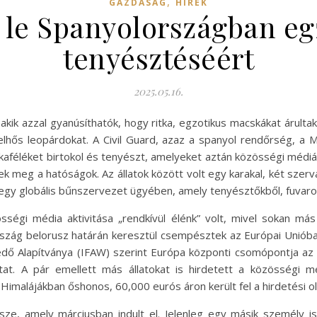
,
GAZDASÁG
HÍREK
ak le Spanyolországban e
tenyésztéséért
2025.05.16.
akik azzal gyanúsíthatók, hogy ritka, egzotikus macskákat árultak
elhős leopárdokat. A Civil Guard, azaz a spanyol rendőrség, a Ma
skaféléket birtokol és tenyészt, amelyeket aztán közösségi médi
 meg a hatóságok. Az állatok között volt egy karakal, két szervá
egy globális bűnszervezet ügyében, amely tenyésztőkből, fuvarozó
sségi média aktivitása „rendkívül élénk” volt, mivel sokan m
ország belorusz határán keresztül csempésztek az Európai Unió
édő Alapítványa (IFAW) szerint Európa központi csomópontja az
tat. A pár emellett más állatokat is hirdetett a közösségi mé
imalájákban őshonos, 60,000 eurós áron került fel a hirdetési ol
e, amely márciusban indult el. Jelenleg egy másik személy is