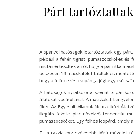
Párt tartóztatt
A spanyol hatóságok letartóztattak egy párt, 
például a fehér tigrist, pumaszöcsköket és f
miután értesültek arról, hogy a pár ritka mac
összesen 19 macskafélét találtak és mentettek
hogy a felfedezés csupán „a jéghegy csúcsa” 
A hatóságok nyilatkozata szerint a pár közö
állatokat vásároljanak. A macskákat Lengyel
őket. Az Egyesült Államok Nemzetközi Állatv
illegális fekete piac növekvő tendenciát mu
pumaszöcskéket. Egy felhős leopárd, amely a H
Ez a razzia egy szélesebb körű művelet rész