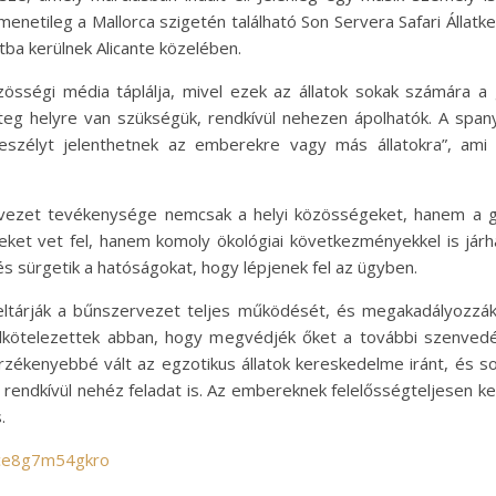
átmenetileg a Mallorca szigetén található Son Servera Safari Állatk
a kerülnek Alicante közelében.
zösségi média táplálja, mivel ezek az állatok sokak számára a
g helyre van szükségük, rendkívül nehezen ápolhatók. A spanyo
 veszélyt jelenthetnek az emberekre vagy más állatokra”, a
ezet tevékenysége nemcsak a helyi közösségeket, hanem a globá
ket vet fel, hanem komoly ökológiai következményekkel is járhat
és sürgetik a hatóságokat, hogy lépjenek fel az ügyben.
ltárják a bűnszervezet teljes működését, és megakadályozzák a
lkötelezettek abban, hogy megvédjék őket a további szenvedés
ékenyebbé vált az egzotikus állatok kereskedelme iránt, és s
m rendkívül nehéz feladat is. Az embereknek felelősségteljesen kel
.
/ce8g7m54gkro