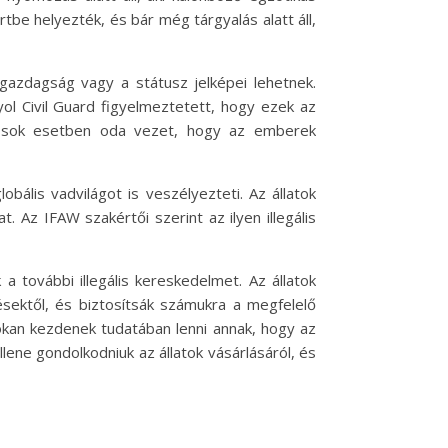
ertbe helyezték, és bár még tárgyalás alatt áll,
 gazdagság vagy a státusz jelképei lehetnek.
l Civil Guard figyelmeztetett, hogy ezek az
mi sok esetben oda vezet, hogy az emberek
lis vadvilágot is veszélyezteti. Az állatok
. Az IFAW szakértői szerint az ilyen illegális
 további illegális kereskedelmet. Az állatok
ektől, és biztosítsák számukra a megfelelő
okan kezdenek tudatában lenni annak, hogy az
lene gondolkodniuk az állatok vásárlásáról, és