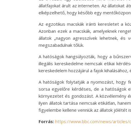
állatfajokat árult az interneten. Az állatokat 
elképzelhető, hogy később egy mentőközpontb
Az egzotikus macskák iránti keresletet a kö
Azonban ezek a macskák, amelyeknek rengete
állatok „nagyon agresszívek lehetnek, és
megszabadulnak tőlük.
A hatóságok hangsúlyozták, hogy a bűnszerv
illegális kereskedelme nemcsak etikai kérdése
kereskedelem hozzájárul a fajok kihalásához, 
A hatóságok folytatják a nyomozást, hogy fe
sorsa egyelőre kérdéses, de a hatóságok e
környezetet és gondozást. A közvélemény érz
ilyen állatok tartása nemcsak etikátlan, hane
figyelembe kellene venniük az állatok jólétét is
Forrás:
https://www.bbc.com/news/articles