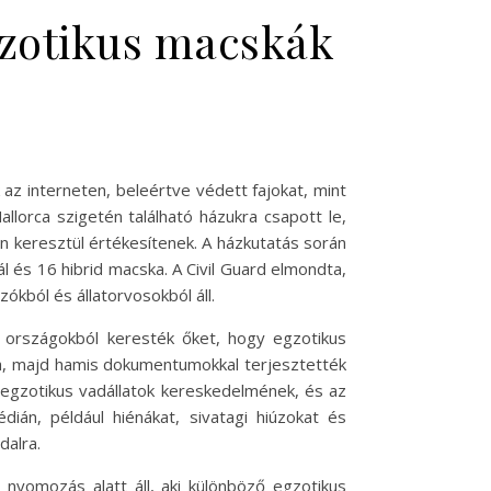
gzotikus macskák
 az interneten, beleértve védett fajokat, mint
llorca szigetén található házukra csapott le,
án keresztül értékesítenek. A házkutatás során
l és 16 hibrid macska. A Civil Guard elmondta,
kból és állatorvosokból áll.
ás országokból keresték őket, hogy egzotikus
ba, majd hamis dokumentumokkal terjesztették
 egzotikus vadállatok kereskedelmének, és az
dián, például hiénákat, sivatagi hiúzokat és
dalra.
 nyomozás alatt áll, aki különböző egzotikus