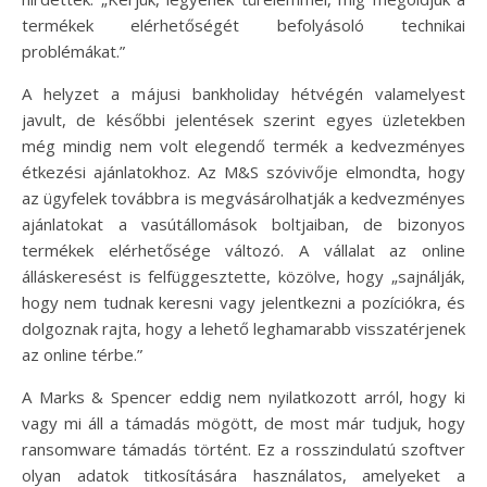
termékek elérhetőségét befolyásoló technikai
problémákat.”
A helyzet a májusi bankholiday hétvégén valamelyest
javult, de későbbi jelentések szerint egyes üzletekben
még mindig nem volt elegendő termék a kedvezményes
étkezési ajánlatokhoz. Az M&S szóvivője elmondta, hogy
az ügyfelek továbbra is megvásárolhatják a kedvezményes
ajánlatokat a vasútállomások boltjaiban, de bizonyos
termékek elérhetősége változó. A vállalat az online
álláskeresést is felfüggesztette, közölve, hogy „sajnálják,
hogy nem tudnak keresni vagy jelentkezni a pozíciókra, és
dolgoznak rajta, hogy a lehető leghamarabb visszatérjenek
az online térbe.”
A Marks & Spencer eddig nem nyilatkozott arról, hogy ki
vagy mi áll a támadás mögött, de most már tudjuk, hogy
ransomware támadás történt. Ez a rosszindulatú szoftver
olyan adatok titkosítására használatos, amelyeket a