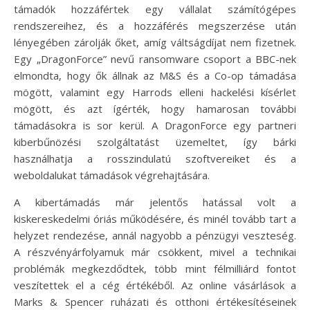
támadók hozzáfértek egy vállalat számítógépes
rendszereihez, és a hozzáférés megszerzése után
lényegében zárolják őket, amíg váltságdíjat nem fizetnek.
Egy „DragonForce” nevű ransomware csoport a BBC-nek
elmondta, hogy ők állnak az M&S és a Co-op támadása
mögött, valamint egy Harrods elleni hackelési kísérlet
mögött, és azt ígérték, hogy hamarosan további
támadásokra is sor kerül. A DragonForce egy partneri
kiberbűnözési szolgáltatást üzemeltet, így bárki
használhatja a rosszindulatú szoftvereiket és a
weboldalukat támadások végrehajtására.
A kibertámadás már jelentős hatással volt a
kiskereskedelmi óriás működésére, és minél tovább tart a
helyzet rendezése, annál nagyobb a pénzügyi veszteség.
A részvényárfolyamuk már csökkent, mivel a technikai
problémák megkezdődtek, több mint félmilliárd fontot
veszítettek el a cég értékéből. Az online vásárlások a
Marks & Spencer ruházati és otthoni értékesítéseinek