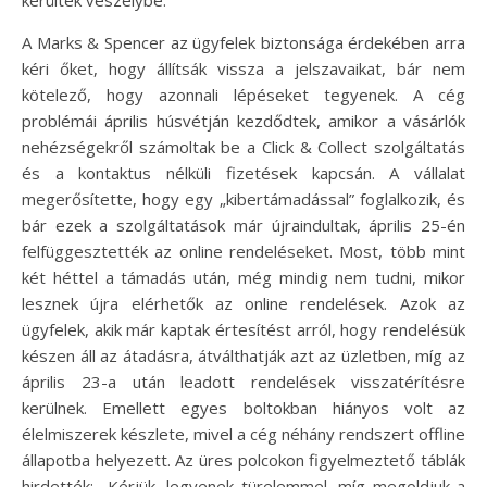
kerültek veszélybe.
A Marks & Spencer az ügyfelek biztonsága érdekében arra
kéri őket, hogy állítsák vissza a jelszavaikat, bár nem
kötelező, hogy azonnali lépéseket tegyenek. A cég
problémái április húsvétján kezdődtek, amikor a vásárlók
nehézségekről számoltak be a Click & Collect szolgáltatás
és a kontaktus nélküli fizetések kapcsán. A vállalat
megerősítette, hogy egy „kibertámadással” foglalkozik, és
bár ezek a szolgáltatások már újraindultak, április 25-én
felfüggesztették az online rendeléseket. Most, több mint
két héttel a támadás után, még mindig nem tudni, mikor
lesznek újra elérhetők az online rendelések. Azok az
ügyfelek, akik már kaptak értesítést arról, hogy rendelésük
készen áll az átadásra, átválthatják azt az üzletben, míg az
április 23-a után leadott rendelések visszatérítésre
kerülnek. Emellett egyes boltokban hiányos volt az
élelmiszerek készlete, mivel a cég néhány rendszert offline
állapotba helyezett. Az üres polcokon figyelmeztető táblák
hirdették: „Kérjük, legyenek türelemmel, míg megoldjuk a