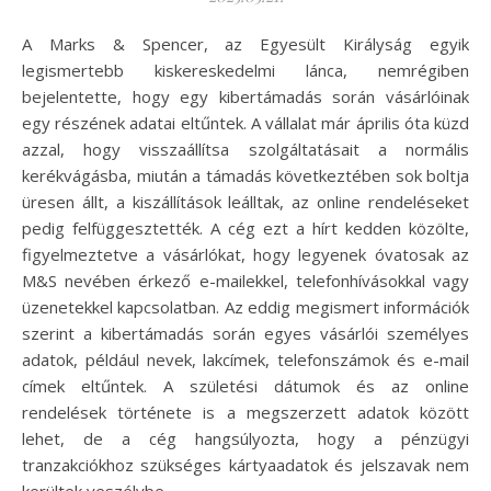
A Marks & Spencer, az Egyesült Királyság egyik
legismertebb kiskereskedelmi lánca, nemrégiben
bejelentette, hogy egy kibertámadás során vásárlóinak
egy részének adatai eltűntek. A vállalat már április óta küzd
azzal, hogy visszaállítsa szolgáltatásait a normális
kerékvágásba, miután a támadás következtében sok boltja
üresen állt, a kiszállítások leálltak, az online rendeléseket
pedig felfüggesztették. A cég ezt a hírt kedden közölte,
figyelmeztetve a vásárlókat, hogy legyenek óvatosak az
M&S nevében érkező e-mailekkel, telefonhívásokkal vagy
üzenetekkel kapcsolatban. Az eddig megismert információk
szerint a kibertámadás során egyes vásárlói személyes
adatok, például nevek, lakcímek, telefonszámok és e-mail
címek eltűntek. A születési dátumok és az online
rendelések története is a megszerzett adatok között
lehet, de a cég hangsúlyozta, hogy a pénzügyi
tranzakciókhoz szükséges kártyaadatok és jelszavak nem