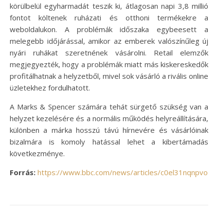
körülbelül egyharmadát teszik ki, átlagosan napi 3,8 millió
fontot költenek ruházati és otthoni termékekre a
weboldalukon. A problémák időszaka egybeesett a
melegebb időjárással, amikor az emberek valószínűleg új
nyári ruhákat szeretnének vásárolni. Retail elemzők
megjegyezték, hogy a problémák miatt más kiskereskedők
profitálhatnak a helyzetből, mivel sok vásárló a rivális online
üzletekhez fordulhatott.
A Marks & Spencer számára tehát sürgető szükség van a
helyzet kezelésére és a normális működés helyreállítására,
különben a márka hosszú távú hírnevére és vásárlóinak
bizalmára is komoly hatással lehet a kibertámadás
következménye.
Forrás:
https://www.bbc.com/news/articles/c0el31nqnpvo