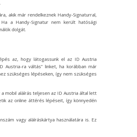
.
ára, akik már rendelkeznek Handy-Signaturral,
. Ha a Handy-Signatur nem került hatósági
nálók dolgát.
lépés az, hogy látogassunk el az ID Austria
ID Austria-ra váltás” linket, ha korábban már
éshez szükséges lépéseken, így nem szükséges
obil aláírás teljesen az ID Austria által lett
etik az online áttérés lépéseit, így könnyedén
nszám vagy aláíráskártya használatára is. Ez