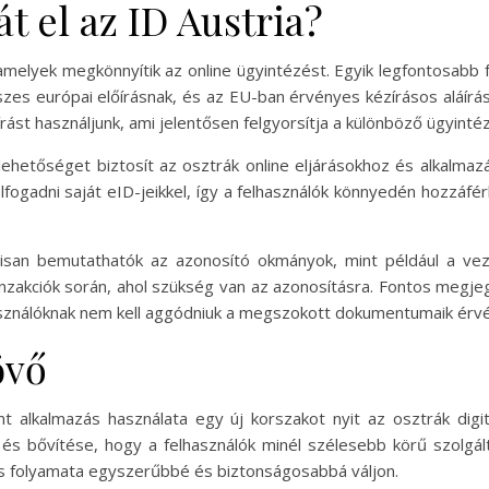
t el az ID Austria?
amelyek megkönnyítik az online ügyintézést. Egyik legfontosabb fun
szes európai előírásnak, és az EU-ban érvényes kézírásos aláírá
rást használjunk, ami jelentősen felgyorsítja a különböző ügyinté
a lehetőséget biztosít az osztrák online eljárásokhoz és alkalm
lfogadni saját eID-jeikkel, így a felhasználók könnyedén hozzáfé
álisan bemutathatók az azonosító okmányok, mint például a ve
anzakciók során, ahol szükség van az azonosításra. Fontos megje
asználóknak nem kell aggódniuk a megszokott dokumentumaik érv
övő
 alkalmazás használata egy új korszakot nyit az osztrák digit
és bővítése, hogy a felhasználók minél szélesebb körű szolgá
zés folyamata egyszerűbbé és biztonságosabbá váljon.