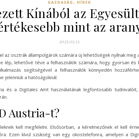
,
GAZDASÁG
HÍREK
zett Kínából az Egyesült
értékesebb mint az aran
2025.05.13.
l az osztrák állampolgárok számára új lehetőségek nyílnak meg a d
yébe lép, lehetővé téve a felhasználók számára, hogy gyorsan és
 alkalmazás segítségével a felhasználók könnyedén hozzáférhe
ne jelenniük a hatóságoknál.
ria és a Digitales Amt használatának legfontosabb tudnivalói
rán.
ID Austria-t?
eknek kell megfelelni. Elsősorban, a kérelmezőnek el kell érni
óra. Ezen kívül szükség van egy okostelefonra, amelyen a Digit