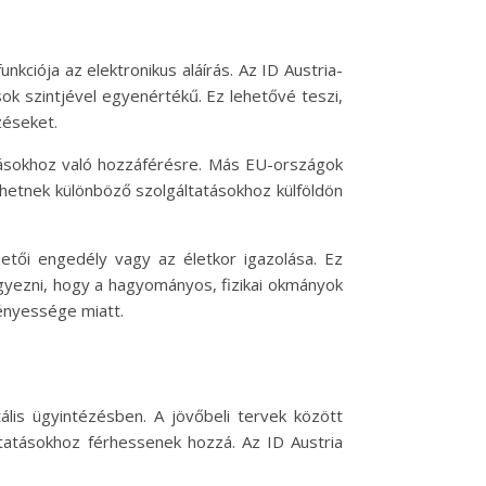
kciója az elektronikus aláírás. Az ID Austria-
sok szintjével egyenértékű. Ez lehetővé teszi,
zéseket.
azásokhoz való hozzáférésre. Más EU-országok
rhetnek különböző szolgáltatásokhoz külföldön
zetői engedély vagy az életkor igazolása. Ez
gyezni, hogy a hagyományos, fizikai okmányok
ényessége miatt.
ális ügyintézésben. A jövőbeli tervek között
ltatásokhoz férhessenek hozzá. Az ID Austria