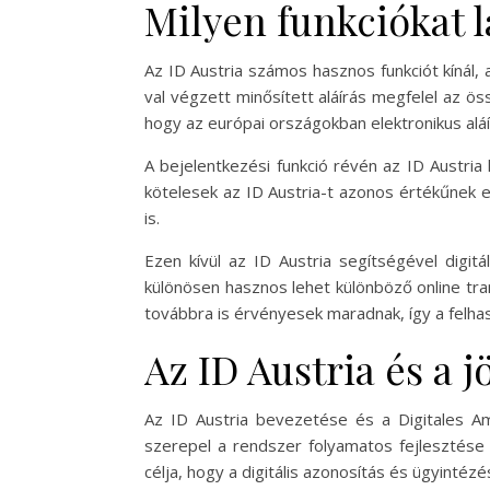
Milyen funkciókat lá
Az ID Austria számos hasznos funkciót kínál, 
val végzett minősített aláírás megfelel az ös
hogy az európai országokban elektronikus aláí
A bejelentkezési funkció révén az ID Austri
kötelesek az ID Austria-t azonos értékűnek e
is.
Ezen kívül az ID Austria segítségével digit
különösen hasznos lehet különböző online tr
továbbra is érvényesek maradnak, így a felh
Az ID Austria és a j
Az ID Austria bevezetése és a Digitales Amt
szerepel a rendszer folyamatos fejlesztése 
célja, hogy a digitális azonosítás és ügyinté