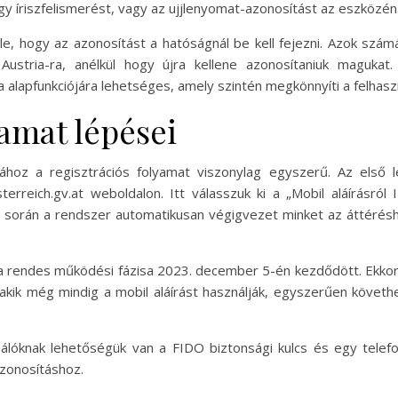
agy íriszfelismerést, vagy az ujjlenyomat-azonosítást az eszközén
le, hogy az azonosítást a hatóságnál be kell fejezni. Azok szám
Austria-ra, anélkül hogy újra kellene azonosítaniuk magukat
ia alapfunkciójára lehetséges, amely szintén megkönnyíti a felhasz
yamat lépései
ához a regisztrációs folyamat viszonylag egyszerű. Az első 
erreich.gv.at weboldalon. Itt válasszuk ki a „Mobil aláírásról 
amat során a rendszer automatikusan végigvezet minket az áttér
a rendes működési fázisa 2023. december 5-én kezdődött. Ekkor a m
 akik még mindig a mobil aláírást használják, egyszerűen követh
ználóknak lehetőségük van a FIDO biztonsági kulcs és egy telefo
 azonosításhoz.