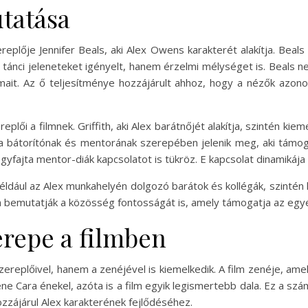
tatása
replője Jennifer Beals, aki Alex Owens karakterét alakítja. Beal
ánci jeleneteket igényelt, hanem érzelmi mélységet is. Beals ne
ait. Az ő teljesítménye hozzájárult ahhoz, hogy a nézők azonos
replői a filmnek. Griffith, aki Alex barátnőjét alakítja, szintén ki
k, a bátorítónak és mentorának szerepében jelenik meg, aki támo
fajta mentor-diák kapcsolatot is tükröz. E kapcsolat dinamikája 
éldául az Alex munkahelyén dolgozó barátok és kollégák, szintén
m bemutatják a közösség fontosságát is, amely támogatja az egy
erepe a filmben
ereplőivel, hanem a zenéjével is kiemelkedik. A film zenéje, amely
rene Cara énekel, azóta is a film egyik legismertebb dala. Ez a sz
zzájárul Alex karakterének fejlődéséhez.