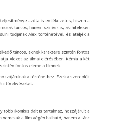
s teljesítménye azóta is emlékezetes, hiszen a
mcsak táncos, hanem színész is, aki hitelesen
ulni tudjanak Alex történetével, és átéljék a
emelkedő táncos, akinek karaktere szintén fontos
gatja Alexet az álmai elérésében. Kémia a két
szintén fontos eleme a filmnek.
 hozzájárulnak a történethez. Ezek a szereplők
éni törekvéseket.
 több ikonikus dalt is tartalmaz, hozzájárult a
ám nemcsak a film végén hallható, hanem a tánc