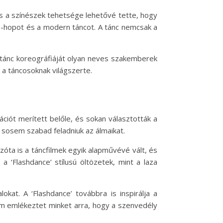
s a színészek tehetsége lehetővé tette, hogy
hip-hopot és a modern táncot. A tánc nemcsak a
 tánc koreográfiáját olyan neves szakemberek
k a táncosoknak világszerte.
rációt merített belőle, és sokan választották a
 sosem szabad feladniuk az álmaikat.
 azóta is a táncfilmek egyik alapművévé vált, és
a ‘Flashdance’ stílusú öltözetek, mint a laza
kat. A ‘Flashdance’ továbbra is inspirálja a
film emlékeztet minket arra, hogy a szenvedély