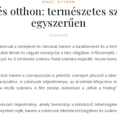
,
DIVAT
OTTHON
s otthon: természetes s
egyszerűen
2024.05.08.
 nemcsak a zenéjével és táncával, hanem a karaktereivel és a tör
talok álmait és vágyait mutatja be a tánc világában. A főszereplő,
küzd. Az ő története számos fiatal számára inspiráló, hiszen bem
rűvé, hanem a szereposztás is jelentős szerepet játszott a sike
varázsához. A színészek teljesítménye, az érzelmek kifejezése 
a nézők számára. A film zenéje, különösen a „What a Feeling”
észeti teljesítmény, amely bemutatja a különböző tehetségeke
könyvben rejlik, hanem a színészek elkötelezettségében és szakma