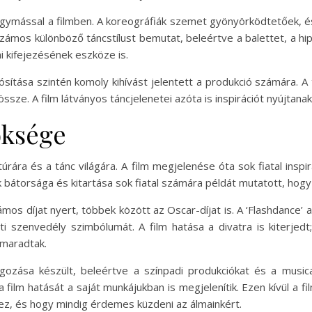
 egymással a filmben. A koreográfiák szemet gyönyörködtetőek, é
m számos különböző táncstílust bemutat, beleértve a balettet, a 
 kifejezésének eszköze is.
ítása szintén komoly kihívást jelentett a produkció számára. A
össze. A film látványos táncjelenetei azóta is inspirációt nyújtana
öksége
túrára és a tánc világára. A film megjelenése óta sok fiatal inspi
 bátorsága és kitartása sok fiatal számára példát mutatott, hogy
zámos díjat nyert, többek között az Oscar-díjat is. A ‘Flashdance’
i szenvedély szimbólumát. A film hatása a divatra is kiterjedt; 
 maradtak.
ozása készült, beleértve a színpadi produkciókat és a musicalo
 film hatását a saját munkájukban is megjelenítik. Ezen kívül a 
z, és hogy mindig érdemes küzdeni az álmainkért.