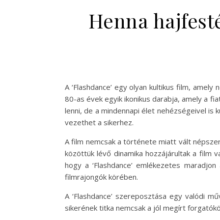
Henna hajfesté
A ‘Flashdance’ egy olyan kultikus film, amely
80-as évek egyik ikonikus darabja, amely a fia
lenni, de a mindennapi élet nehézségeivel is 
vezethet a sikerhez.
A film nemcsak a története miatt vált népsze
közöttük lévő dinamika hozzájárultak a film 
hogy a ‘Flashdance’ emlékezetes maradjon 
filmrajongók körében.
A ‘Flashdance’ szereposztása egy valódi műv
sikerének titka nemcsak a jól megírt forgató