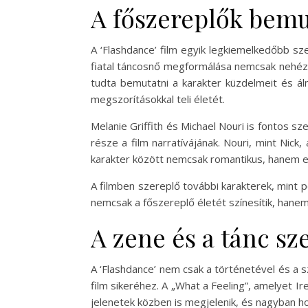
A főszereplők bemu
A ‘Flashdance’ film egyik legkiemelkedőbb sze
fiatal táncosnő megformálása nemcsak nehéz t
tudta bemutatni a karakter küzdelmeit és álm
megszorításokkal teli életét.
Melanie Griffith és Michael Nouri is fontos sze
része a film narratívájának. Nouri, mint Nic
karakter között nemcsak romantikus, hanem egy
A filmben szereplő további karakterek, mint p
nemcsak a főszereplő életét színesítik, hane
A zene és a tánc sz
A ‘Flashdance’ nem csak a történetével és a sz
film sikeréhez. A „What a Feeling”, amelyet I
jelenetek közben is megjelenik, és nagyban ho