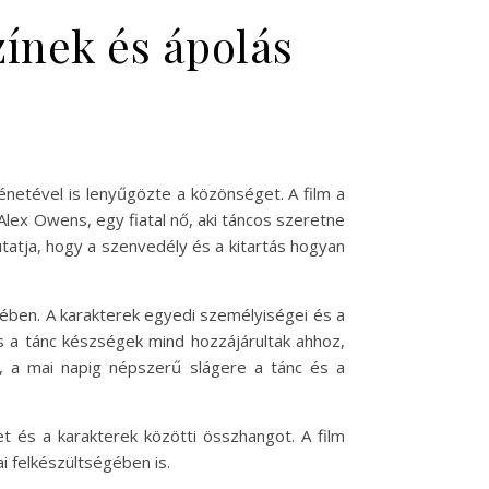
zínek és ápolás
ténetével is lenyűgözte a közönséget. A film a
 Alex Owens, egy fiatal nő, aki táncos szeretne
utatja, hogy a szenvedély és a kitartás hogyan
rében. A karakterek egyedi személyiségei és a
és a tánc készségek mind hozzájárultak ahhoz,
, a mai napig népszerű slágere a tánc és a
t és a karakterek közötti összhangot. A film
i felkészültségében is.