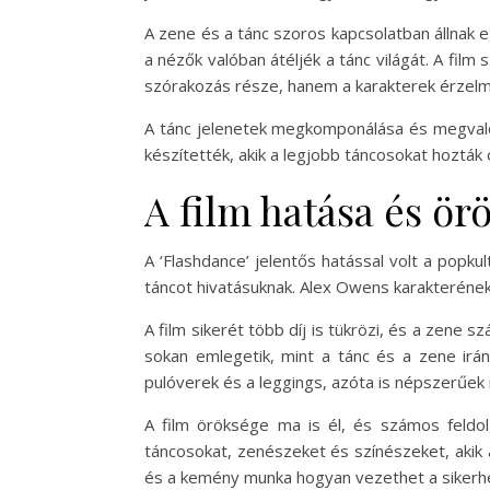
A zene és a tánc szoros kapcsolatban állnak
a nézők valóban átéljék a tánc világát. A fil
szórakozás része, hanem a karakterek érzelmi
A tánc jelenetek megkomponálása és megvalós
készítették, akik a legjobb táncosokat hozták 
A film hatása és ör
A ‘Flashdance’ jelentős hatással volt a popkul
táncot hivatásuknak. Alex Owens karakterének
A film sikerét több díj is tükrözi, és a zene s
sokan emlegetik, mint a tánc és a zene iránt
pulóverek és a leggings, azóta is népszerűek
A film öröksége ma is él, és számos feldolg
táncosokat, zenészeket és színészeket, akik a
és a kemény munka hogyan vezethet a sikerhe