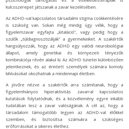
kulcsszerepet játszanak a zavar kezelésében.
Az ADHD-val kapcsolatos társadalmi stigma csökkentésére
is szükség van. Sokan még mindig úgy vélik, hogy a
figyelemzavar egyfajta „kitaláció”, vagy pedig hogy a
szülők „túldiagnosztizálják” a gyermekeiket. A szakértők
hangsúlyozzák, hogy az ADHD egy valódi neurobiológiai
állapot, amely genetikai és környezeti tényezők
kombinációja révén alakul ki. Az ADHD tünetei különbözően
jelentkeznek, és az érintett személyek számára komoly
kihívásokat okozhatnak a mindennapi életben.
A jövőre nézve a szakértők arra számítanak, hogy a
figyelemhiányos hiperaktivitás zavarral kapcsolatos
kutatások folytatódnak, és a közvélemény egyre inkább
tudatában lesz a zavar valóságának. A cél az, hogy a
társadalom támogatóbb legyen az ADHD-val élőkkel
szemben, és biztosítsa számukra a szükséges
erőforrásokat a sikeres élethez.