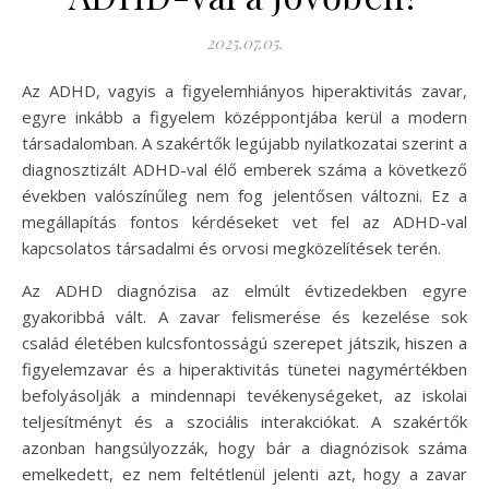
2025.07.05.
Az ADHD, vagyis a figyelemhiányos hiperaktivitás zavar,
egyre inkább a figyelem középpontjába kerül a modern
társadalomban. A szakértők legújabb nyilatkozatai szerint a
diagnosztizált ADHD-val élő emberek száma a következő
években valószínűleg nem fog jelentősen változni. Ez a
megállapítás fontos kérdéseket vet fel az ADHD-val
kapcsolatos társadalmi és orvosi megközelítések terén.
Az ADHD diagnózisa az elmúlt évtizedekben egyre
gyakoribbá vált. A zavar felismerése és kezelése sok
család életében kulcsfontosságú szerepet játszik, hiszen a
figyelemzavar és a hiperaktivitás tünetei nagymértékben
befolyásolják a mindennapi tevékenységeket, az iskolai
teljesítményt és a szociális interakciókat. A szakértők
azonban hangsúlyozzák, hogy bár a diagnózisok száma
emelkedett, ez nem feltétlenül jelenti azt, hogy a zavar