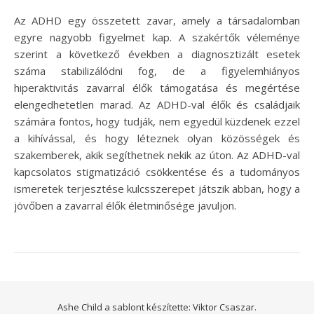
Az ADHD egy összetett zavar, amely a társadalomban
egyre nagyobb figyelmet kap. A szakértők véleménye
szerint a következő években a diagnosztizált esetek
száma stabilizálódni fog, de a figyelemhiányos
hiperaktivitás zavarral élők támogatása és megértése
elengedhetetlen marad. Az ADHD-val élők és családjaik
számára fontos, hogy tudják, nem egyedül küzdenek ezzel
a kihívással, és hogy léteznek olyan közösségek és
szakemberek, akik segíthetnek nekik az úton. Az ADHD-val
kapcsolatos stigmatizáció csökkentése és a tudományos
ismeretek terjesztése kulcsszerepet játszik abban, hogy a
jövőben a zavarral élők életminősége javuljon.
Ashe Child a sablont készítette:
Viktor Csaszar.