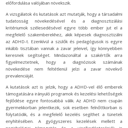
előfordulása valójában növekszik.
A vizsgálatok és kutatások azt mutatják, hogy a társadalmi
tudatosság növekedésével és a diagnosztizálási
kritériumok szélesedésével egyre több ember jut el a
megfelelő szakemberekhez, akik képesek diagnosztizálni
az ADHD-t. Ezenkívül a szülők és pedagógusok is egyre
inkább tisztában vannak a zavar jeleivel, így könnyebben
keresnek segítséget. Mindazonáltal a szakértők arra
figyelmeztetnek, hogy a diagnózisok számának
növekedése nem feltétlenül jelzi a zavar növekvő
prevalenciáját.
A kutatások azt is jelzik, hogy a ADHD-vel élő emberek
támogatására irányuló programok és kezelési lehetőségek
fejlődése egyre fontosabbá válik. Az ADHD nem csupán
gyermekkorban jelentkezik, sok esetben felnőttkorban is
folytatódik, és a megfelelő kezelés segíthet a tünetek
enyhítésében. A gyógyszeres kezelések mellett a
pszichológiai támogatás és a viselkedésterápiák is