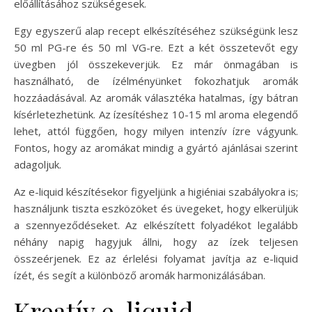
előállításához szükségesek.
Egy egyszerű alap recept elkészítéséhez szükségünk lesz
50 ml PG-re és 50 ml VG-re. Ezt a két összetevőt egy
üvegben jól összekeverjük. Ez már önmagában is
használható, de ízélményünket fokozhatjuk aromák
hozzáadásával. Az aromák választéka hatalmas, így bátran
kísérletezhetünk. Az ízesítéshez 10-15 ml aroma elegendő
lehet, attól függően, hogy milyen intenzív ízre vágyunk.
Fontos, hogy az aromákat mindig a gyártó ajánlásai szerint
adagoljuk.
Az e-liquid készítésekor figyeljünk a higiéniai szabályokra is;
használjunk tiszta eszközöket és üvegeket, hogy elkerüljük
a szennyeződéseket. Az elkészített folyadékot legalább
néhány napig hagyjuk állni, hogy az ízek teljesen
összeérjenek. Ez az érlelési folyamat javítja az e-liquid
ízét, és segít a különböző aromák harmonizálásában.
Kreatív e-liquid