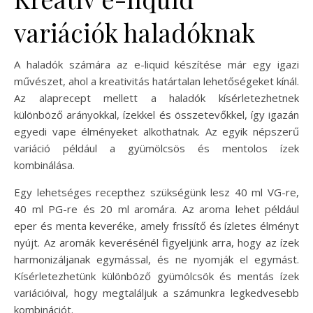
variációk haladóknak
A haladók számára az e-liquid készítése már egy igazi
művészet, ahol a kreativitás határtalan lehetőségeket kínál.
Az alaprecept mellett a haladók kísérletezhetnek
különböző arányokkal, ízekkel és összetevőkkel, így igazán
egyedi vape élményeket alkothatnak. Az egyik népszerű
variáció például a gyümölcsös és mentolos ízek
kombinálása.
Egy lehetséges recepthez szükségünk lesz 40 ml VG-re,
40 ml PG-re és 20 ml aromára. Az aroma lehet például
eper és menta keveréke, amely frissítő és ízletes élményt
nyújt. Az aromák keverésénél figyeljünk arra, hogy az ízek
harmonizáljanak egymással, és ne nyomják el egymást.
Kísérletezhetünk különböző gyümölcsök és mentás ízek
variációival, hogy megtaláljuk a számunkra legkedvesebb
kombinációt.