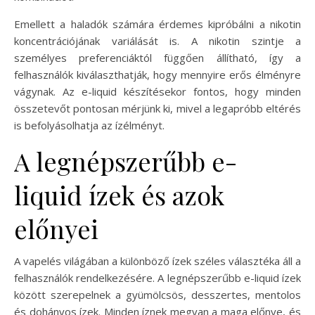
Emellett a haladók számára érdemes kipróbálni a nikotin
koncentrációjának variálását is. A nikotin szintje a
személyes preferenciáktól függően állítható, így a
felhasználók kiválaszthatják, hogy mennyire erős élményre
vágynak. Az e-liquid készítésekor fontos, hogy minden
összetevőt pontosan mérjünk ki, mivel a legapróbb eltérés
is befolyásolhatja az ízélményt.
A legnépszerűbb e-
liquid ízek és azok
előnyei
A vapelés világában a különböző ízek széles választéka áll a
felhasználók rendelkezésére. A legnépszerűbb e-liquid ízek
között szerepelnek a gyümölcsös, desszertes, mentolos
és dohányos ízek. Minden íznek megvan a maga előnye, és