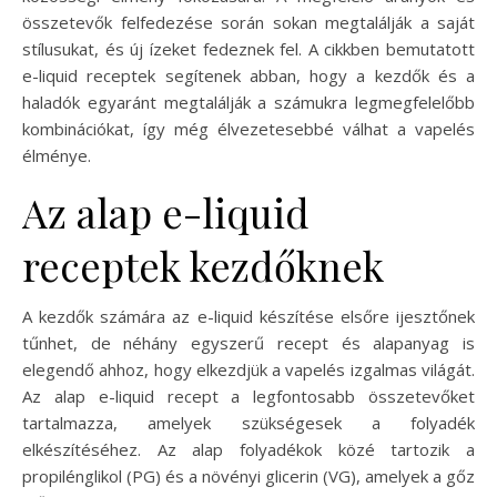
összetevők felfedezése során sokan megtalálják a saját
stílusukat, és új ízeket fedeznek fel. A cikkben bemutatott
e-liquid receptek segítenek abban, hogy a kezdők és a
haladók egyaránt megtalálják a számukra legmegfelelőbb
kombinációkat, így még élvezetesebbé válhat a vapelés
élménye.
Az alap e-liquid
receptek kezdőknek
A kezdők számára az e-liquid készítése elsőre ijesztőnek
tűnhet, de néhány egyszerű recept és alapanyag is
elegendő ahhoz, hogy elkezdjük a vapelés izgalmas világát.
Az alap e-liquid recept a legfontosabb összetevőket
tartalmazza, amelyek szükségesek a folyadék
elkészítéséhez. Az alap folyadékok közé tartozik a
propilénglikol (PG) és a növényi glicerin (VG), amelyek a gőz