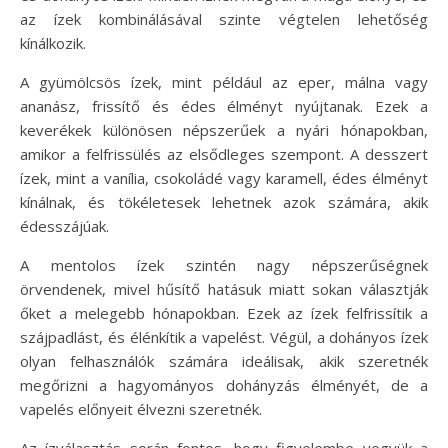
az ízek kombinálásával szinte végtelen lehetőség
kínálkozik.
A gyümölcsös ízek, mint például az eper, málna vagy
ananász, frissítő és édes élményt nyújtanak. Ezek a
keverékek különösen népszerűek a nyári hónapokban,
amikor a felfrissülés az elsődleges szempont. A desszert
ízek, mint a vanília, csokoládé vagy karamell, édes élményt
kínálnak, és tökéletesek lehetnek azok számára, akik
édesszájúak.
A mentolos ízek szintén nagy népszerűségnek
örvendenek, mivel hűsítő hatásuk miatt sokan választják
őket a melegebb hónapokban. Ezek az ízek felfrissítik a
szájpadlást, és élénkítik a vapelést. Végül, a dohányos ízek
olyan felhasználók számára ideálisak, akik szeretnék
megőrizni a hagyományos dohányzás élményét, de a
vapelés előnyeit élvezni szeretnék.
Az ízválasztás során fontos, hogy figyelembe vegyük a