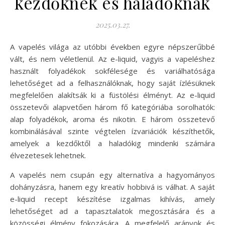
kezdőknek és haladóknak
2025.03.27.
A vapelés világa az utóbbi években egyre népszerűbbé
vált, és nem véletlenül. Az e-liquid, vagyis a vapeléshez
használt folyadékok sokfélesége és variálhatósága
lehetőséget ad a felhasználóknak, hogy saját ízlésüknek
megfelelően alakítsák ki a füstölési élményt. Az e-liquid
összetevői alapvetően három fő kategóriába sorolhatók:
alap folyadékok, aroma és nikotin. E három összetevő
kombinálásával szinte végtelen ízvariációk készíthetők,
amelyek a kezdőktől a haladókig mindenki számára
élvezetesek lehetnek.
A vapelés nem csupán egy alternatíva a hagyományos
dohányzásra, hanem egy kreatív hobbivá is válhat. A saját
e-liquid recept készítése izgalmas kihívás, amely
lehetőséget ad a tapasztalatok megosztására és a
közösségi élmény fokozására. A megfelelő arányok és