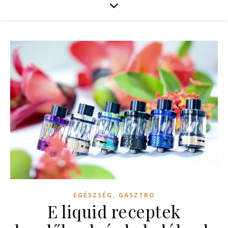
,
EGÉSZSÉG
GASZTRO
E liquid receptek