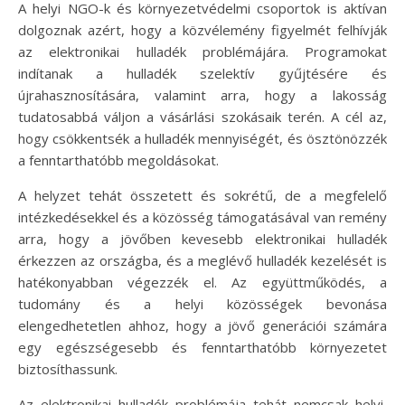
A helyi NGO-k és környezetvédelmi csoportok is aktívan
dolgoznak azért, hogy a közvélemény figyelmét felhívják
az elektronikai hulladék problémájára. Programokat
indítanak a hulladék szelektív gyűjtésére és
újrahasznosítására, valamint arra, hogy a lakosság
tudatosabbá váljon a vásárlási szokásaik terén. A cél az,
hogy csökkentsék a hulladék mennyiségét, és ösztönözzék
a fenntarthatóbb megoldásokat.
A helyzet tehát összetett és sokrétű, de a megfelelő
intézkedésekkel és a közösség támogatásával van remény
arra, hogy a jövőben kevesebb elektronikai hulladék
érkezzen az országba, és a meglévő hulladék kezelését is
hatékonyabban végezzék el. Az együttműködés, a
tudomány és a helyi közösségek bevonása
elengedhetetlen ahhoz, hogy a jövő generációi számára
egy egészségesebb és fenntarthatóbb környezetet
biztosíthassunk.
Az elektronikai hulladék problémája tehát nemcsak helyi,