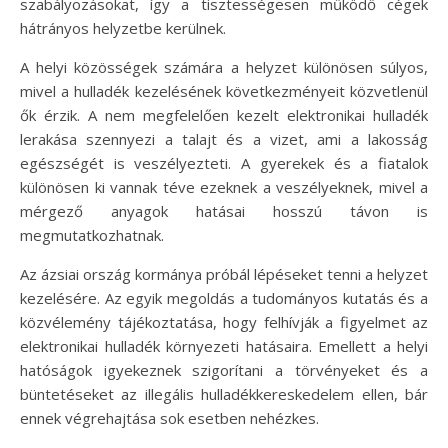
szabályozásokat, így a tisztességesen működő cégek
hátrányos helyzetbe kerülnek.
A helyi közösségek számára a helyzet különösen súlyos,
mivel a hulladék kezelésének következményeit közvetlenül
ők érzik. A nem megfelelően kezelt elektronikai hulladék
lerakása szennyezi a talajt és a vizet, ami a lakosság
egészségét is veszélyezteti. A gyerekek és a fiatalok
különösen ki vannak téve ezeknek a veszélyeknek, mivel a
mérgező anyagok hatásai hosszú távon is
megmutatkozhatnak.
Az ázsiai ország kormánya próbál lépéseket tenni a helyzet
kezelésére. Az egyik megoldás a tudományos kutatás és a
közvélemény tájékoztatása, hogy felhívják a figyelmet az
elektronikai hulladék környezeti hatásaira. Emellett a helyi
hatóságok igyekeznek szigorítani a törvényeket és a
büntetéseket az illegális hulladékkereskedelem ellen, bár
ennek végrehajtása sok esetben nehézkes.