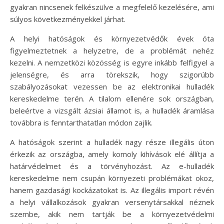
gyakran nincsenek felkészülve a megfelelő kezelésére, ami
súlyos következményekkel járhat.
A helyi hatóságok és környezetvédők évek óta
figyelmeztetnek a helyzetre, de a problémát nehéz
kezelni. A nemzetközi közösség is egyre inkább felfigyel a
jelenségre, és arra törekszik, hogy szigorúbb
szabályozásokat vezessen be az elektronikai hulladék
kereskedelme terén. A tilalom ellenére sok országban,
beleértve a vizsgált ázsiai államot is, a hulladék áramlása
továbbra is fenntarthatatlan módon zajlik.
A hatóságok szerint a hulladék nagy része illegális úton
érkezik az országba, amely komoly kihívások elé állítja a
határvédelmet és a törvényhozást. Az e-hulladék
kereskedelme nem csupán környezeti problémákat okoz,
hanem gazdasági kockázatokat is. Az illegális import révén
a helyi vállalkozások gyakran versenytársakkal néznek
szembe, akik nem tartják be a környezetvédelmi