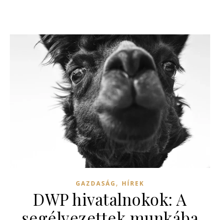
,
GAZDASÁG
HÍREK
DWP hivatalnokok: A
segélyezettek munkába