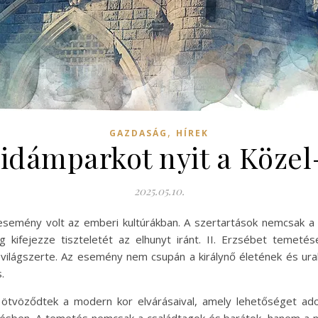
,
GAZDASÁG
HÍREK
vidámparkot nyit a Közel
2025.05.10.
 esemény volt az emberi kultúrákban. A szertartások nemcsak a
 kifejezze tiszteletét az elhunyt iránt. II. Erzsébet temetés
ilágszerte. Az esemény nem csupán a királynő életének és ural
.
tvöződtek a modern kor elvárásaival, amely lehetőséget adot