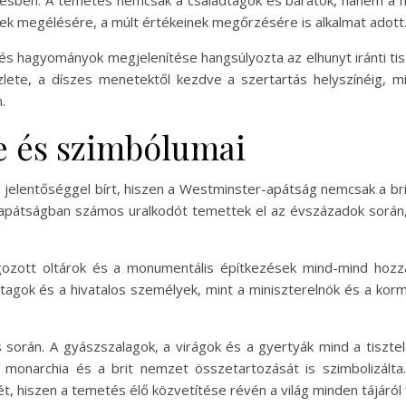
sben. A temetés nemcsak a családtagok és barátok, hanem a n
kek megélésére, a múlt értékeinek megőrzésére is alkalmat adott
hagyományok megjelenítése hangsúlyozta az elhunyt iránti tiszte
ete, a díszes menetektől kezdve a szertartás helyszínéig, mi
.
e és szimbólumai
s jelentőséggel bírt, hiszen a Westminster-apátság nemcsak a b
Az apátságban számos uralkodót temettek el az évszázadok során,
gozott oltárok és a monumentális építkezések mind-mind hozzá
tagok és a hivatalos személyek, mint a miniszterelnök és a ko
orán. A gyászszalagok, a virágok és a gyertyák mind a tisztele
 a monarchia és a brit nemzet összetartozását is szimbolizá
ét, hiszen a temetés élő közvetítése révén a világ minden tájáról