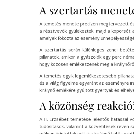
A szertartás menete
A temetés menete precízen megtervezett és h
a résztvevők gyülekeztek, majd a koporsót a
amelyek fokozta az esemény ünnepélyességé
A szertartás során különleges zenei betéte
pillanatok, amikor a gyászolók egy perc ném
hogy közösen emlékezzenek meg a királynőről,
A temetés egyik legemlékezetesebb pillanatai
és a világ figyelme egyaránt az eseményre ir
királynő emlékére gyújtott gyertyák és elhelye
A közönség reakció
A II. Erzsébet temetése jelentős hatással v
tudósítások, valamint a közvetítések révén s
mélyen érintettek voltak a királynő halála mia