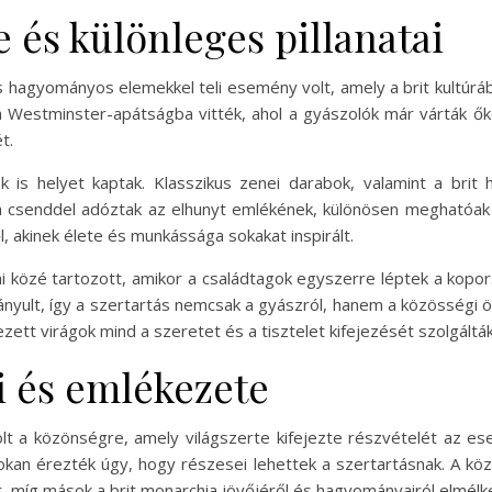
 és különleges pillanatai
agyományos elemekkel teli esemény volt, amely a brit kultúrá
 Westminster-apátságba vitték, ahol a gyászolók már várták ők
t.
k is helyet kaptak. Klasszikus zenei darabok, valamint a brit
a csenddel adóztak az elhunyt emlékének, különösen meghatóak 
 akinek élete és munkássága sokakat inspirált.
 közé tartozott, amikor a családtagok egyszerre léptek a kopor
ányult, így a szertartás nemcsak a gyászról, hanem a közösségi 
zett virágok mind a szeretet és a tisztelet kifejezését szolgálták
i és emlékezete
olt a közönségre, amely világszerte kifejezte részvételét az 
okan érezték úgy, hogy részesei lehettek a szertartásnak. A kö
tt, míg mások a brit monarchia jövőjéről és hagyományairól elmélk