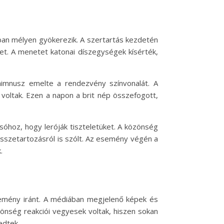
ban mélyen gyökerezik. A szertartás kezdetén
et. A menetet katonai díszegységek kísérték,
 himnusz emelte a rendezvény színvonalát. A
voltak. Ezen a napon a brit nép összefogott,
sóhoz, hogy leróják tiszteletüket. A közönség
összetartozásról is szólt. Az esemény végén a
.
esemény iránt. A médiában megjelenő képek és
zönség reakciói vegyesek voltak, hiszen sokan
edtek.