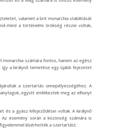
emzet és a világ számára is fontos esemény
.
letet, valamint a brit monarchia stabilitását
nd-mind a történelmi örökség részei voltak,
rit monarchia számára fontos, hanem az egész
 így a királynő temetése egy újabb fejezetet
járultak a szertartás ünnepélyességéhez. A
rmánytagok, együtt emlékeztek meg az elhunyt
t és a gyász kifejeződései voltak. A királynő
lta. Az esemény során a közönség számára is
 figyelemmel kísérhették a szertartást.