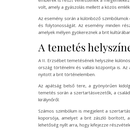
emberek is részt vehessenek a megemlékezé
volt, amely a gyászolás mellett a közös emlé
Az esemény során a különböző szimbólumok és 
és folytonosságát. Az esemény minden részl
amelyek mélyen gyökereznek a brit kultúrában
A temetés helyszín
A II. Erzsébet temetésének helyszíne különö
ország történelmi és vallási központja is. 
nyitott a brit történelemben.
Az apátság belső tere, a gyönyörűen kidol
temetés során a szertartásvezetők, a család
királynőről.
Számos szimbólum is megjelent a szertartás s
koporsója, amelyet a brit zászló borított,
lehetőség nyílt arra, hogy kifejezze részvétel