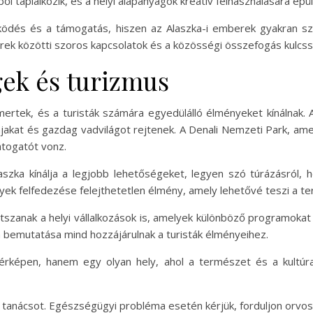
 táplálkozik, és a helyi alapanyagok kreatív felhasználására épül
ödés és a támogatás, hiszen az Alaszka-i emberek gyakran sz
erek közötti szoros kapcsolatok és a közösségi összefogás kulcs
ek és turizmus
mertek, és a turisták számára egyedülálló élményeket kínálnak.
ájakat és gazdag vadvilágot rejtenek. A Denali Nemzeti Park, a
átogatót vonz.
zka kínálja a legjobb lehetőségeket, legyen szó túrázásról, ho
gyek felfedezése felejthetetlen élmény, amely lehetővé teszi a 
szanak a helyi vállalkozások is, amelyek különböző programokat é
ra bemutatása mind hozzájárulnak a turisták élményeihez.
érképen, hanem egy olyan hely, ahol a természet és a kultúra
si tanácsot. Egészségügyi probléma esetén kérjük, forduljon orvo