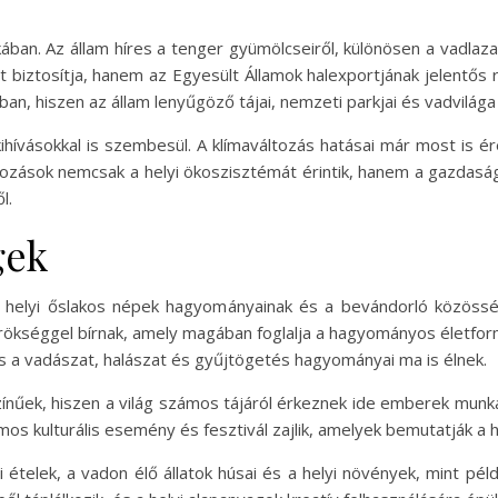
ban. Az állam híres a tenger gyümölcseiről, különösen a vadlazacr
iztosítja, hanem az Egyesült Államok halexportjának jelentős rés
n, hiszen az állam lenyűgöző tájai, nemzeti parkjai és vadvilága
kihívásokkal is szembesül. A klímaváltozás hatásai már most is é
ozások nemcsak a helyi ökoszisztémát érintik, hanem a gazdaságr
l.
gek
 a helyi őslakos népek hagyományainak és a bevándorló közösség
rökséggel bírnak, amely magában foglalja a hagyományos életfor
s a vadászat, halászat és gyűjtögetés hagyományai ma is élnek.
ínűek, hiszen a világ számos tájáról érkeznek ide emberek munk
mos kulturális esemény és fesztivál zajlik, amelyek bemutatják a
i ételek, a vadon élő állatok húsai és a helyi növények, mint p