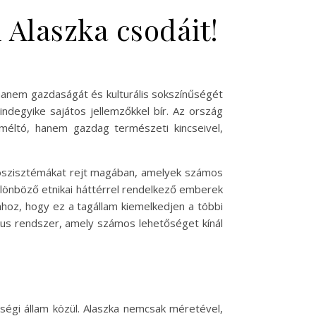
 Alaszka csodáit!
 hanem gazdaságát és kulturális sokszínűségét
indegyike sajátos jellemzőkkel bír. Az ország
méltó, hanem gazdag természeti kincseivel,
 ökoszisztémákat rejt magában, amelyek számos
különböző etnikai háttérrel rendelkező emberek
ahhoz, hogy ez a tagállam kiemelkedjen a többi
kus rendszer, amely számos lehetőséget kínál
ségi állam közül. Alaszka nemcsak méretével,