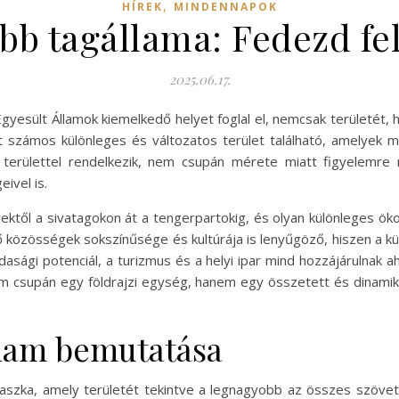
,
HÍREK
MINDENNAPOK
b tagállama: Fedezd fel
2025.06.17.
gyesült Államok kiemelkedő helyet foglal el, nemcsak területét,
t számos különleges és változatos terület található, amelyek m
területtel rendelkezik, nem csupán mérete miatt figyelemre 
ivel is.
egyektől a sivatagokon át a tengerpartokig, és olyan különleges
élő közösségek sokszínűsége és kultúrája is lenyűgöző, hiszen a 
zdasági potenciál, a turizmus és a helyi ipar mind hozzájárulnak 
m csupán egy földrajzi egység, hanem egy összetett és dinami
llam bemutatása
aszka, amely területét tekintve a legnagyobb az összes szövet