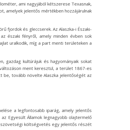
kilométer, ami nagyjából kétszerese Texasnak,
tot, amelyek jelentős mértékben hozzájárulnak
örű fjordok és gleccserek. Az Alaszka-i Északi-
l az északi fényről, amely minden évben sok
ajlat uralkodik, míg a part menti területeken a
ten, gazdag kultúrájuk és hagyományaik sokat
változáson ment keresztül, a terület 1867-es
tt be, tovább növelte Alaszka jelentőségét az
melése a legfontosabb iparág, amely jelentős
, az Egyesült Államok legnagyobb olajtermelő
a szövetségi költségvetés egy jelentős részét