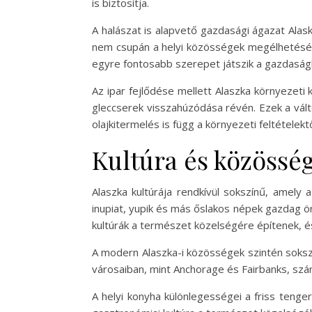
is biztosítja.
A halászat is alapvető gazdasági ágazat Alaská
nem csupán a helyi közösségek megélhetését b
egyre fontosabb szerepet játszik a gazdaságba
Az ipar fejlődése mellett Alaszka környezeti 
gleccserek visszahúzódása révén. Ezek a vált
olajkitermelés is függ a környezeti feltételektő
Kultúra és közössé
Alaszka kultúrája rendkívül sokszínű, amely
inupiat, yupik és más őslakos népek gazdag ö
kultúrák a természet közelségére építenek, é
A modern Alaszka-i közösségek szintén soksz
városaiban, mint Anchorage és Fairbanks, szá
A helyi konyha különlegességei a friss tenger