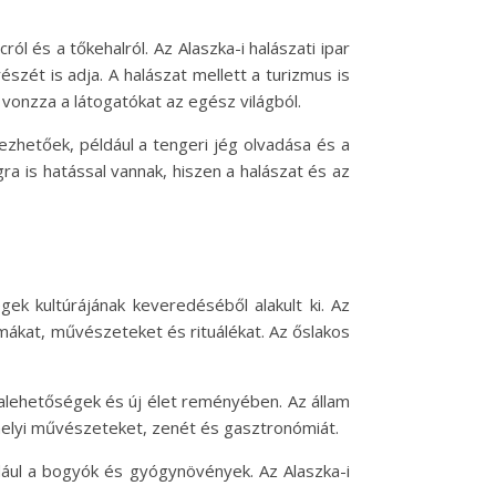
ól és a tőkehalról. Az Alaszka-i halászati ipar
zét is adja. A halászat mellett a turizmus is
 vonzza a látogatókat az egész világból.
rezhetőek, például a tengeri jég olvadása és a
a is hatással vannak, hiszen a halászat és az
ek kultúrájának keveredéséből alakult ki. Az
mákat, művészeteket és rituálékat. Az őslakos
alehetőségek és új élet reményében. Az állam
 helyi művészeteket, zenét és gasztronómiát.
éldául a bogyók és gyógynövények. Az Alaszka-i