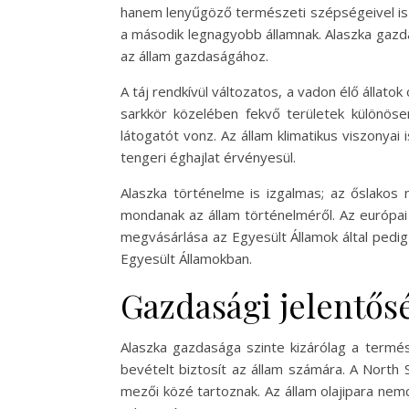
hanem lenyűgöző természeti szépségeivel is b
a második legnagyobb államnak. Alaszka gazda
az állam gazdaságához.
A táj rendkívül változatos, a vadon élő állato
sarkkör közelében fekvő területek különöse
látogatót vonz. Az állam klimatikus viszonyai 
tengeri éghajlat érvényesül.
Alaszka történelme is izgalmas; az őslakos 
mondanak az állam történelméről. Az európai
megvásárlása az Egyesült Államok által pedig
Egyesült Államokban.
Gazdasági jelentős
Alaszka gazdasága szinte kizárólag a termés
bevételt biztosít az állam számára. A North
mezői közé tartoznak. Az állam olajipara nem