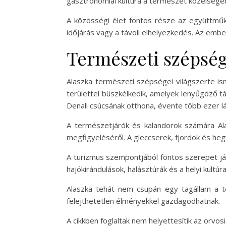
gasztronómiai kultúra a természet közelségéből
A közösségi élet fontos része az együttműk
időjárás vagy a távoli elhelyezkedés. Az emb
Természeti szépség
Alaszka természeti szépségei világszerte is
területtel büszkélkedik, amelyek lenyűgöző t
Denali csúcsának otthona, évente több ezer l
A természetjárók és kalandorok számára Alas
megfigyeléséről. A gleccserek, fjordok és he
A turizmus szempontjából fontos szerepet ját
hajókirándulások, halásztúrák és a helyi kultú
Alaszka tehát nem csupán egy tagállam a t
felejthetetlen élményekkel gazdagodhatnak.
A cikkben foglaltak nem helyettesítik az orvo