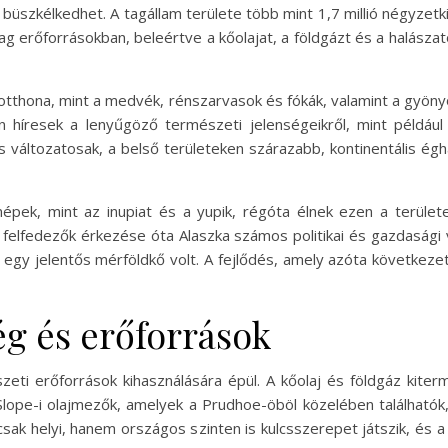
üszkélkedhet. A tagállam területe több mint 1,7 millió négyzet
g erőforrásokban, beleértve a kőolajat, a földgázt és a halásza
k otthona, mint a medvék, rénszarvasok és fókák, valamint a gyöny
n híresek a lenyűgöző természeti jelenségeikről, mint példáu
is változatosak, a belső területeken szárazabb, kontinentális égh
népek, mint az inupiat és a yupik, régóta élnek ezen a terüle
 felfedezők érkezése óta Alaszka számos politikai és gazdasági 
 egy jelentős mérföldkő volt. A fejlődés, amely azóta következe
ég és erőforrások
zeti erőforrások kihasználására épül. A kőolaj és földgáz kiter
 Slope-i olajmezők, amelyek a Prudhoe-öböl közelében találhatók
csak helyi, hanem országos szinten is kulcsszerepet játszik, és 