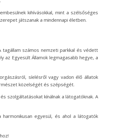
.
embesülnek kihívásokkal, mint a szélsőséges
szerepet játszanak a mindennapi életben.
 A tagállam számos nemzeti parkkal és védett
mely az Egyesült Államok legmagasabb hegye, a
rgászásról, síelésről vagy vadon élő állatok
természet közelségét és szépségét.
s szolgáltatásokat kínálnak a látogatóknak. A
 harmonikusan egyesül, és ahol a látogatók
shoz!