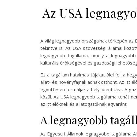
Az USA legnagyob
A világ legnagyobb országainak térképén az E
tekintve is. Az USA szövetségi államai közöt
legnagyobb tagállama, amely a legnagyobb 
kulturális örökségével és gazdasági lehetősége
Ez a tagállam hatalmas tájakat ölel fel, a h
állat- és növényfajnak adnak otthont. Az itt 
együttesen formálják a helyi identitást. A ga
közül. Az USA legnagyobb tagállama tehát ne
az itt élőknek és a látogatóknak egyaránt.
A legnagyobb tagá
Az Egyesült Államok legnagyobb tagállama Al