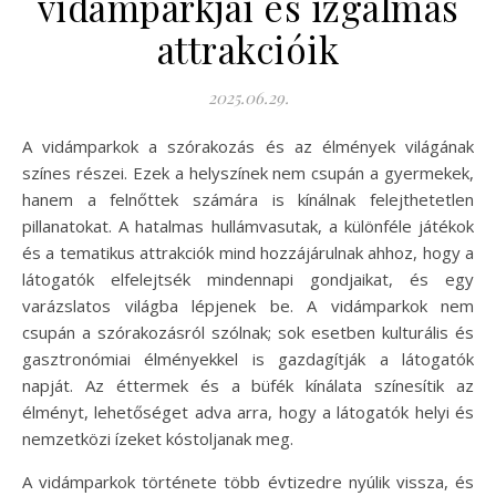
vidámparkjai és izgalmas
attrakcióik
2025.06.29.
A vidámparkok a szórakozás és az élmények világának
színes részei. Ezek a helyszínek nem csupán a gyermekek,
hanem a felnőttek számára is kínálnak felejthetetlen
pillanatokat. A hatalmas hullámvasutak, a különféle játékok
és a tematikus attrakciók mind hozzájárulnak ahhoz, hogy a
látogatók elfelejtsék mindennapi gondjaikat, és egy
varázslatos világba lépjenek be. A vidámparkok nem
csupán a szórakozásról szólnak; sok esetben kulturális és
gasztronómiai élményekkel is gazdagítják a látogatók
napját. Az éttermek és a büfék kínálata színesítik az
élményt, lehetőséget adva arra, hogy a látogatók helyi és
nemzetközi ízeket kóstoljanak meg.
A vidámparkok története több évtizedre nyúlik vissza, és