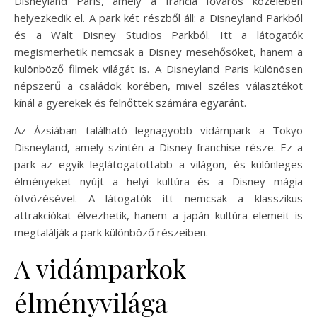
Disneyland Paris, amely a francia főváros közelében
helyezkedik el. A park két részből áll: a Disneyland Parkból
és a Walt Disney Studios Parkból. Itt a látogatók
megismerhetik nemcsak a Disney mesehősöket, hanem a
különböző filmek világát is. A Disneyland Paris különösen
népszerű a családok körében, mivel széles választékot
kínál a gyerekek és felnőttek számára egyaránt.
Az Ázsiában található legnagyobb vidámpark a Tokyo
Disneyland, amely szintén a Disney franchise része. Ez a
park az egyik leglátogatottabb a világon, és különleges
élményeket nyújt a helyi kultúra és a Disney mágia
ötvözésével. A látogatók itt nemcsak a klasszikus
attrakciókat élvezhetik, hanem a japán kultúra elemeit is
megtalálják a park különböző részeiben.
A vidámparkok
élményvilága