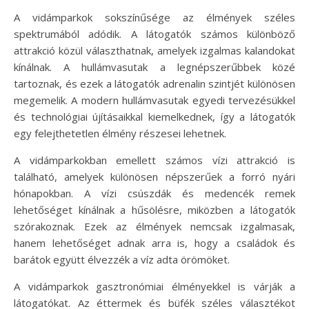
A vidámparkok sokszínűsége az élmények széles
spektrumából adódik. A látogatók számos különböző
attrakció közül választhatnak, amelyek izgalmas kalandokat
kínálnak. A hullámvasutak a legnépszerűbbek közé
tartoznak, és ezek a látogatók adrenalin szintjét különösen
megemelik. A modern hullámvasutak egyedi tervezésükkel
és technológiai újításaikkal kiemelkednek, így a látogatók
egy felejthetetlen élmény részesei lehetnek.
A vidámparkokban emellett számos vízi attrakció is
található, amelyek különösen népszerűek a forró nyári
hónapokban. A vízi csúszdák és medencék remek
lehetőséget kínálnak a hűsölésre, miközben a látogatók
szórakoznak. Ezek az élmények nemcsak izgalmasak,
hanem lehetőséget adnak arra is, hogy a családok és
barátok együtt élvezzék a víz adta örömöket.
A vidámparkok gasztronómiai élményekkel is várják a
látogatókat. Az éttermek és büfék széles választékot