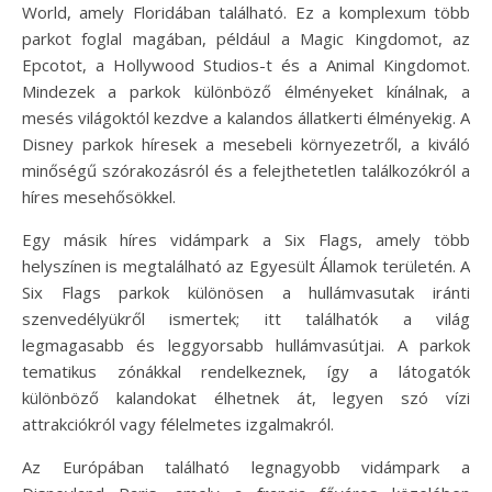
World, amely Floridában található. Ez a komplexum több
parkot foglal magában, például a Magic Kingdomot, az
Epcotot, a Hollywood Studios-t és a Animal Kingdomot.
Mindezek a parkok különböző élményeket kínálnak, a
mesés világoktól kezdve a kalandos állatkerti élményekig. A
Disney parkok híresek a mesebeli környezetről, a kiváló
minőségű szórakozásról és a felejthetetlen találkozókról a
híres mesehősökkel.
Egy másik híres vidámpark a Six Flags, amely több
helyszínen is megtalálható az Egyesült Államok területén. A
Six Flags parkok különösen a hullámvasutak iránti
szenvedélyükről ismertek; itt találhatók a világ
legmagasabb és leggyorsabb hullámvasútjai. A parkok
tematikus zónákkal rendelkeznek, így a látogatók
különböző kalandokat élhetnek át, legyen szó vízi
attrakciókról vagy félelmetes izgalmakról.
Az Európában található legnagyobb vidámpark a