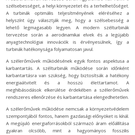
szélsebességet, a helyi környezetet és a terhelhetőséget.
A turbinák optimális teljesítményének eléréséhez a
helyszínt úgy választják meg, hogy a szélsebesség a
lehető legmagasabb legyen. A modern szélturbinák
tervezése során a aerodinamikai elvek és a legújabb
anyagtechnológiai innovációk is érvényesülnek, így a
turbinák hatékonysága folyamatosan javul.
A szélerőművek működésének egyik fontos aspektusa a
karbantartás. A szélturbinák működése során időnként
karbantartásra van szükség, hogy biztosítsák a hatékony
energiaátvitelt és a hosszú élettartamot. A
meghibásodások elkerülése érdekében a szélerőművek
rendszeres ellenőrzése és karbantartása elengedhetetlen.
A szélerőművek működése nemcsak a környezetvédelem
szempontjából fontos, hanem gazdasági előnyöket is kínál.
A megújuló energiaforrásokból származó áram előállítása
gyakran olcsóbb, mint a hagyományos fosszilis