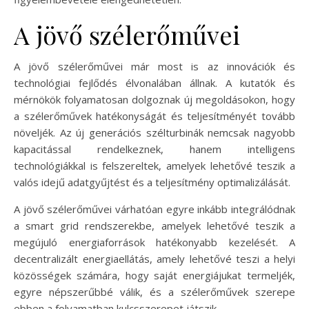
A jövő szélerőművei
A jövő szélerőművei már most is az innovációk és
technológiai fejlődés élvonalában állnak. A kutatók és
mérnökök folyamatosan dolgoznak új megoldásokon, hogy
a szélerőművek hatékonyságát és teljesítményét tovább
növeljék. Az új generációs szélturbinák nemcsak nagyobb
kapacitással rendelkeznek, hanem intelligens
technológiákkal is felszereltek, amelyek lehetővé teszik a
valós idejű adatgyűjtést és a teljesítmény optimalizálását.
A jövő szélerőművei várhatóan egyre inkább integrálódnak
a smart grid rendszerekbe, amelyek lehetővé teszik a
megújuló energiaforrások hatékonyabb kezelését. A
decentralizált energiaellátás, amely lehetővé teszi a helyi
közösségek számára, hogy saját energiájukat termeljék,
egyre népszerűbbé válik, és a szélerőművek szerepe
ebben a folyamatban kulcsszerepet játszik.