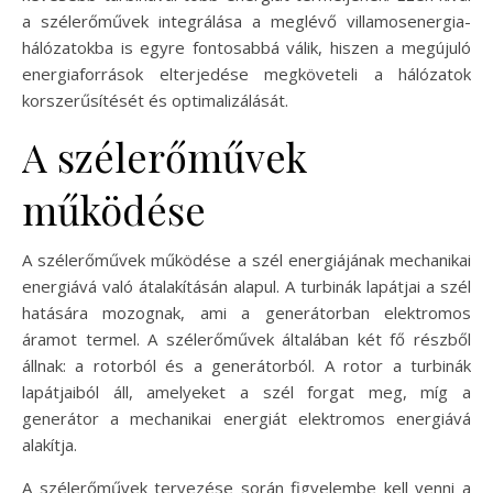
a szélerőművek integrálása a meglévő villamosenergia-
hálózatokba is egyre fontosabbá válik, hiszen a megújuló
energiaforrások elterjedése megköveteli a hálózatok
korszerűsítését és optimalizálását.
A szélerőművek
működése
A szélerőművek működése a szél energiájának mechanikai
energiává való átalakításán alapul. A turbinák lapátjai a szél
hatására mozognak, ami a generátorban elektromos
áramot termel. A szélerőművek általában két fő részből
állnak: a rotorból és a generátorból. A rotor a turbinák
lapátjaiból áll, amelyeket a szél forgat meg, míg a
generátor a mechanikai energiát elektromos energiává
alakítja.
A szélerőművek tervezése során figyelembe kell venni a