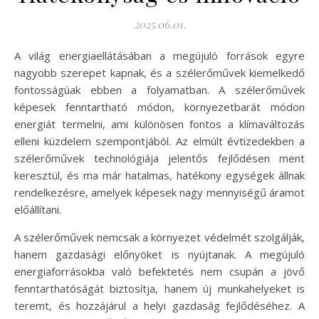
2025.06.01.
A világ energiaellátásában a megújuló források egyre
nagyobb szerepet kapnak, és a szélerőművek kiemelkedő
fontosságúak ebben a folyamatban. A szélerőművek
képesek fenntartható módon, környezetbarát módon
energiát termelni, ami különösen fontos a klímaváltozás
elleni küzdelem szempontjából. Az elmúlt évtizedekben a
szélerőművek technológiája jelentős fejlődésen ment
keresztül, és ma már hatalmas, hatékony egységek állnak
rendelkezésre, amelyek képesek nagy mennyiségű áramot
előállítani.
A szélerőművek nemcsak a környezet védelmét szolgálják,
hanem gazdasági előnyöket is nyújtanak. A megújuló
energiaforrásokba való befektetés nem csupán a jövő
fenntarthatóságát biztosítja, hanem új munkahelyeket is
teremt, és hozzájárul a helyi gazdaság fejlődéséhez. A