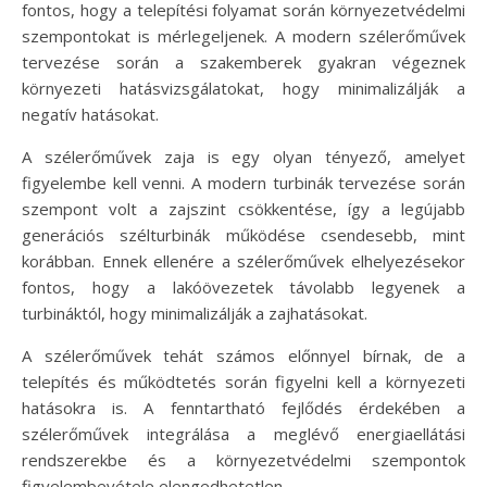
fontos, hogy a telepítési folyamat során környezetvédelmi
szempontokat is mérlegeljenek. A modern szélerőművek
tervezése során a szakemberek gyakran végeznek
környezeti hatásvizsgálatokat, hogy minimalizálják a
negatív hatásokat.
A szélerőművek zaja is egy olyan tényező, amelyet
figyelembe kell venni. A modern turbinák tervezése során
szempont volt a zajszint csökkentése, így a legújabb
generációs szélturbinák működése csendesebb, mint
korábban. Ennek ellenére a szélerőművek elhelyezésekor
fontos, hogy a lakóövezetek távolabb legyenek a
turbináktól, hogy minimalizálják a zajhatásokat.
A szélerőművek tehát számos előnnyel bírnak, de a
telepítés és működtetés során figyelni kell a környezeti
hatásokra is. A fenntartható fejlődés érdekében a
szélerőművek integrálása a meglévő energiaellátási
rendszerekbe és a környezetvédelmi szempontok
figyelembevétele elengedhetetlen.