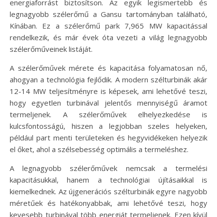
energiaforrást biztosítson. Az egyik legismertebb és
legnagyobb szélerőmű a Gansu tartományban található,
Kínában. Ez a szélerőmű park 7,965 MW kapacitással
rendelkezik, és már évek óta vezeti a világ legnagyobb
szélerőműveinek listáját.
A szélerőművek mérete és kapacitása folyamatosan nő,
ahogyan a technológia fejlődik. A modern szélturbinák akár
12-14 MW teljesítményre is képesek, ami lehetővé teszi,
hogy egyetlen turbinával jelentős mennyiségű áramot
termeljenek. A szélerőművek elhelyezkedése is
kulcsfontosságú, hiszen a legjobban szeles helyeken,
például part menti területeken és hegyvidékeken helyezik
el őket, ahol a szélsebesség optimális a termeléshez.
A legnagyobb szélerőművek nemcsak a termelési
kapacitásukkal, hanem a technológiai újításaikkal is
kiemelkednek. Az újgenerációs szélturbinák egyre nagyobb
méretűek és hatékonyabbak, ami lehetővé teszi, hogy
kevesebb turbinával több energiát termeljenek. Ezen kívül