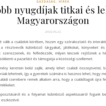
,
GAZDASÁG
HÍREK
bb nyugdíjak titkai és l
Magyarországon
2025.05.23.
 válik a családok körében, hiszen egy szórakoztató és interak
a résztvevők különböző tárgyakat, játékokat, könyveket é
et szerezzenek, és felfedezzék, milyen kincsek rejtőznek a
sökkenti a pazarlást és támogatja a közösségi szellemet.
ény keretein belül zajlik, amely lehet családi összejövetel, 
rúak lehetnek, így a gyerekek számára is hasznos lehet, hogy m
családi cserebere remek alkalom arra, hogy a családtagok újra
emlékeket.
posztásáról és a folyamat különböző aspektusairól fogunk be
k eszközévé.