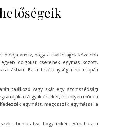
ehetőségeik
tív módja annak, hogy a családtagok közelebb
s egyéb dolgokat cserélnek egymás között,
 háztartásban. Ez a tevékenység nem csupán
baráti találkozó vagy akár egy szomszédsági
egtanulják a tárgyak értékét, és milyen módon
 felfedezzék egymást, megosszák egymással a
szélni, bemutatva, hogy miként válhat ez a