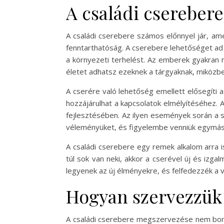
A családi cserebere
A családi cserebere számos előnnyel jár, am
fenntarthatóság. A cserebere lehetőséget ad a
a környezeti terhelést. Az emberek gyakran 
életet adhatsz ezeknek a tárgyaknak, miközbe
A cserére való lehetőség emellett elősegíti 
hozzájárulhat a kapcsolatok elmélyítéséhez. 
fejlesztésében. Az ilyen események során a s
véleményüket, és figyelembe venniük egymás 
A családi cserebere egy remek alkalom arra i
túl sok van neki, akkor a cserével új és izga
legyenek az új élményekre, és felfedezzék a vi
Hogyan szervezzük 
A családi cserebere megszervezése nem bony