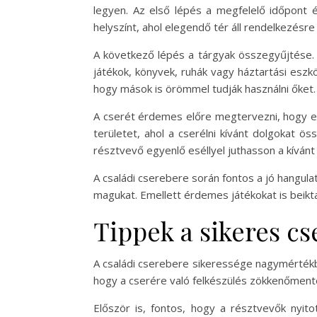
legyen. Az első lépés a megfelelő időpont é
helyszínt, ahol elegendő tér áll rendelkezésre
A következő lépés a tárgyak összegyűjtése.
játékok, könyvek, ruhák vagy háztartási eszkö
hogy mások is örömmel tudják használni őket.
A cserét érdemes előre megtervezni, hogy elk
területet, ahol a cserélni kívánt dolgokat 
résztvevő egyenlő eséllyel juthasson a kívánt
A családi cserebere során fontos a jó hangula
magukat. Emellett érdemes játékokat is beikt
Tippek a sikeres cs
A családi cserebere sikeressége nagymértékb
hogy a cserére való felkészülés zökkenőment
Először is, fontos, hogy a résztvevők nyito