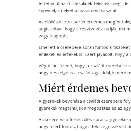
feltétlenül az ő ízlésüknek felelnek meg, d
képvisel, amelyet a másik nem használ.
Az előkészületek során érdemes megfontolni, 
segít abban, hogy a résztvevők tudják, mit m
vagy állapotát.
Emellett a cserebere során fontos a tisztele
emlékek és értékek is. Ezért javasolt, hogy a
Végül, ne feledd, hogy a családi cserebere n
hogy beszélgess a családtagjaiddal, ismerd me
Miért érdemes bevo
A gyerekek bevonása a családi cserebere fol
gyerekek megtanulják a megosztás és az együ
A cserére való felkészülés során a gyerekek 
hogy miért fontos, hogy a feleslegessé vált 