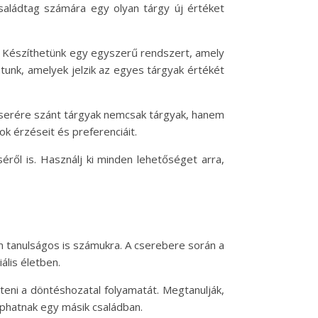
családtag számára egy olyan tárgy új értéket
t. Készíthetünk egy egyszerű rendszert, amely
tunk, amelyek jelzik az egyes tárgyak értékét
 cserére szánt tárgyak nemcsak tárgyak, hanem
k érzéseit és preferenciáit.
éről is. Használj ki minden lehetőséget arra,
 tanulságos is számukra. A cserebere során a
lis életben.
teni a döntéshozatal folyamatát. Megtanulják,
aphatnak egy másik családban.