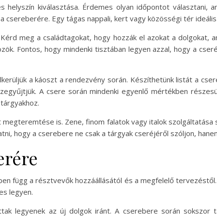
s helyszín kiválasztása. Érdemes olyan időpontot választani, 
 a csereberére. Egy tágas nappali, kert vagy közösségi tér ideális
 Kérd meg a családtagokat, hogy hozzák el azokat a dolgokat, 
zök. Fontos, hogy mindenki tisztában legyen azzal, hogy a cserér
erüljük a káoszt a rendezvény során. Készíthetünk listát a csere
összegyűjtjük. A csere során mindenki egyenlő mértékben részesü
 tárgyakhoz.
t megteremtése is. Zene, finom falatok vagy italok szolgáltatása
atni, hogy a cserebere ne csak a tárgyak cseréjéről szóljon, han
erére
en függ a résztvevők hozzáállásától és a megfelelő tervezéstől.
es legyen.
ttak legyenek az új dolgok iránt. A cserebere során sokszor 