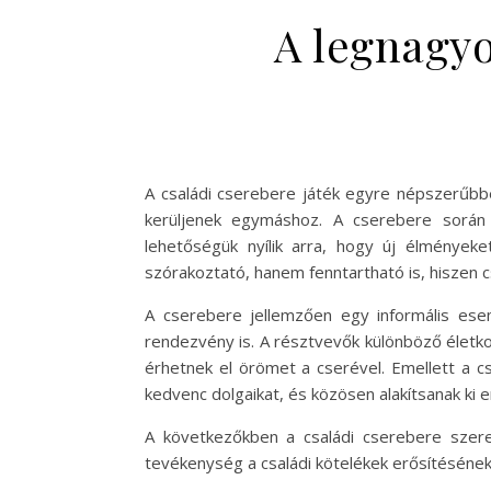
A legnagyo
A családi cserebere játék egyre népszerűbbé
kerüljenek egymáshoz. A cserebere során 
lehetőségük nyílik arra, hogy új élmények
szórakoztató, hanem fenntartható is, hiszen c
A cserebere jellemzően egy informális esem
rendezvény is. A résztvevők különböző életko
érhetnek el örömet a cserével. Emellett a 
kedvenc dolgaikat, és közösen alakítsanak ki 
A következőkben a családi cserebere szere
tevékenység a családi kötelékek erősítéséne