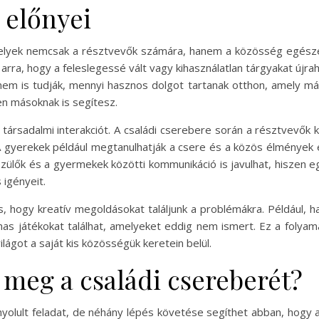
 előnyei
elyek nemcsak a résztvevők számára, hanem a közösség egészér
rra, hogy a feleslegessé vált vagy kihasználatlan tárgyakat újra
nem is tudják, mennyi hasznos dolgot tartanak otthon, amely má
n másoknak is segítesz.
a társadalmi interakciót. A családi cserebere során a résztvevők
A gyerekek például megtanulhatják a csere és a közös élmények ér
zülők és a gyermekek közötti kommunikáció is javulhat, hiszen e
igényeit.
s, hogy kreatív megoldásokat találjunk a problémákra. Például, 
lmas játékokat találhat, amelyeket eddig nem ismert. Ez a folya
lágot a saját kis közösségük keretein belül.
meg a családi csereberét?
olult feladat, de néhány lépés követése segíthet abban, hog