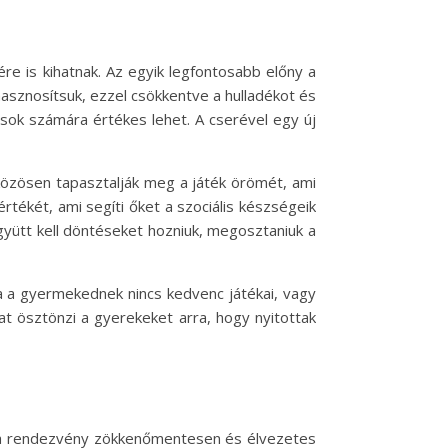
e is kihatnak. Az egyik legfontosabb előny a
hasznosítsuk, ezzel csökkentve a hulladékot és
sok számára értékes lehet. A cserével egy új
 közösen tapasztalják meg a játék örömét, ami
tékét, ami segíti őket a szociális készségeik
gyütt kell döntéseket hozniuk, megosztaniuk a
ha a gyermekednek nincs kedvenc játékai, vagy
mat ösztönzi a gyerekeket arra, hogy nyitottak
y a rendezvény zökkenőmentesen és élvezetes