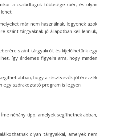
amikor a családtagok többsége ráér, és olyan
 lehet.
amelyeket már nem használnak, legyenek azok
e szánt tárgyaknak jó állapotban kell lenniük,
berére szánt tárgyakról, és kijelölhetünk egy
lhet, így érdemes figyelni arra, hogy minden
 segíthet abban, hogy a résztvevők jól érezzék
em egy szórakoztató program is legyen.
 Íme néhány tipp, amelyek segíthetnek abban,
találkozhatnak olyan tárgyakkal, amelyek nem