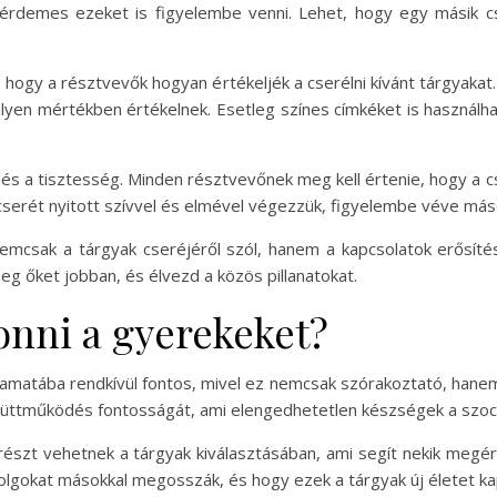
e érdemes ezeket is figyelembe venni. Lehet, hogy egy másik 
hogy a résztvevők hogyan értékeljék a cserélni kívánt tárgyaka
ilyen mértékben értékelnek. Esetleg színes címkéket is használha
t és a tisztesség. Minden résztvevőnek meg kell értenie, hogy a
 cserét nyitott szívvel és elmével végezzük, figyelembe véve máso
emcsak a tárgyak cseréjéről szól, hanem a kapcsolatok erősítés
g őket jobban, és élvezd a közös pillanatokat.
nni a gyerekeket?
yamatába rendkívül fontos, mivel ez nemcsak szórakoztató, hanem
ttműködés fontosságát, ami elengedhetetlen készségek a szociá
részt vehetnek a tárgyak kiválasztásában, ami segít nekik megér
dolgokat másokkal megosszák, és hogy ezek a tárgyak új életet k