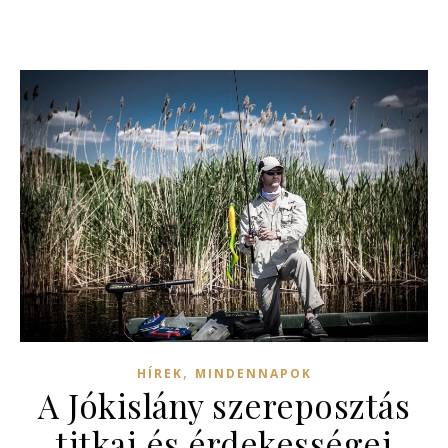
,
HÍREK
MINDENNAPOK
A Jókislány szereposztás
titkai és érdekességei