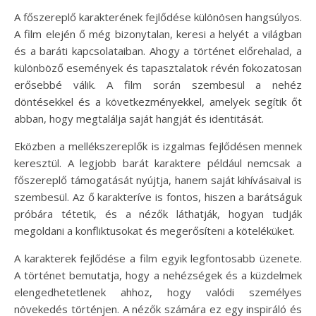
A főszereplő karakterének fejlődése különösen hangsúlyos.
A film elején ő még bizonytalan, keresi a helyét a világban
és a baráti kapcsolataiban. Ahogy a történet előrehalad, a
különböző események és tapasztalatok révén fokozatosan
erősebbé válik. A film során szembesül a nehéz
döntésekkel és a következményekkel, amelyek segítik őt
abban, hogy megtalálja saját hangját és identitását.
Eközben a mellékszereplők is izgalmas fejlődésen mennek
keresztül. A legjobb barát karaktere például nemcsak a
főszereplő támogatását nyújtja, hanem saját kihívásaival is
szembesül. Az ő karakteríve is fontos, hiszen a barátságuk
próbára tétetik, és a nézők láthatják, hogyan tudják
megoldani a konfliktusokat és megerősíteni a köteléküket.
A karakterek fejlődése a film egyik legfontosabb üzenete.
A történet bemutatja, hogy a nehézségek és a küzdelmek
elengedhetetlenek ahhoz, hogy valódi személyes
növekedés történjen. A nézők számára ez egy inspiráló és