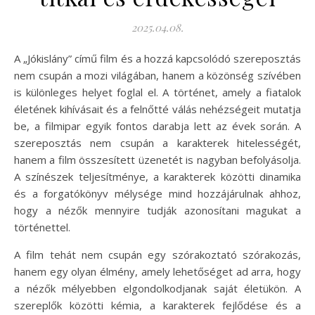
2025.04.08.
A „Jókislány” című film és a hozzá kapcsolódó szereposztás
nem csupán a mozi világában, hanem a közönség szívében
is különleges helyet foglal el. A történet, amely a fiatalok
életének kihívásait és a felnőtté válás nehézségeit mutatja
be, a filmipar egyik fontos darabja lett az évek során. A
szereposztás nem csupán a karakterek hitelességét,
hanem a film összesített üzenetét is nagyban befolyásolja.
A színészek teljesítménye, a karakterek közötti dinamika
és a forgatókönyv mélysége mind hozzájárulnak ahhoz,
hogy a nézők mennyire tudják azonosítani magukat a
történettel.
A film tehát nem csupán egy szórakoztató szórakozás,
hanem egy olyan élmény, amely lehetőséget ad arra, hogy
a nézők mélyebben elgondolkodjanak saját életükön. A
szereplők közötti kémia, a karakterek fejlődése és a