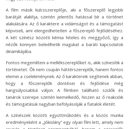
A film másik kulcsszereplője, aki a főszereplő legjobb
barátját alakítja, szintén jelentős hatással bír a történet
alakulására. Az ő karaktere a vidámságot és a támogatást
képviseli, ami elengedhetetlen a főszereplő fejlődéséhez.
A két színész közötti kémia hiteles és meggyőző, így a
nézők könnyen beleélhetik magukat a baráti kapcsolatok
dinamikájába.
Fontos megemlíteni a mellékszereplőket is, akik színesítik a
történetet. Ők nem csupán háttérszereplők, hanem fontos
elemei a cselekménynek. Az ő karaktereik segítenek abban,
hogy a főszereplők döntései és fejlődése még
hangsúlyosabbá váljon. A filmben található szülők és
tanárok szerepe szintén kiemelkedő, hiszen az ő reakcióik
és támogatásuk nagyban befolyásolják a fiatalok életét.
A színészek közötti együttműködés és a közös munka
eredményeként a „Jókislány” egy olyan film lett, amely nem
csupán a történet szempontjából, hanem a szereplők