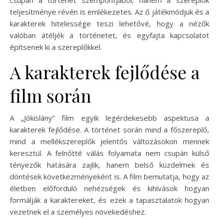
teljesítménye révén is emlékezetes. Az ő játékmódjuk és a
karakterek hitelessége teszi lehetővé, hogy a nézők
valóban átéljék a történetet, és egyfajta kapcsolatot
építsenek ki a szereplőkkel.
A karakterek fejlődése a
film során
A „Jókislány” film egyik legérdekesebb aspektusa a
karakterek fejlődése. A történet során mind a főszereplő,
mind a mellékszereplők jelentős változásokon mennek
keresztül. A felnőtté válás folyamata nem csupán külső
tényezők hatására zajlik, hanem belső küzdelmek és
döntések következményeként is. A film bemutatja, hogy az
életben előforduló nehézségek és kihívások hogyan
formálják a karaktereket, és ezek a tapasztalatok hogyan
vezetnek el a személyes növekedéshez.