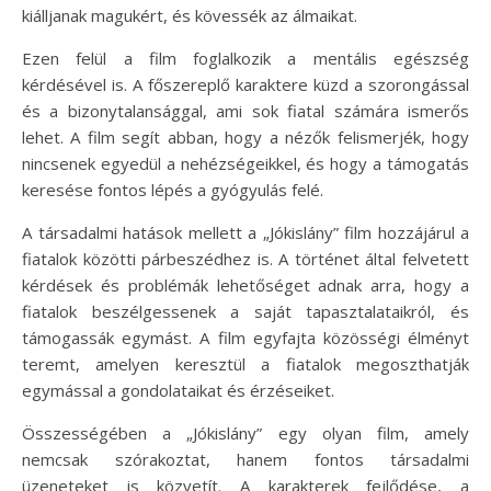
kiálljanak magukért, és kövessék az álmaikat.
Ezen felül a film foglalkozik a mentális egészség
kérdésével is. A főszereplő karaktere küzd a szorongással
és a bizonytalansággal, ami sok fiatal számára ismerős
lehet. A film segít abban, hogy a nézők felismerjék, hogy
nincsenek egyedül a nehézségeikkel, és hogy a támogatás
keresése fontos lépés a gyógyulás felé.
A társadalmi hatások mellett a „Jókislány” film hozzájárul a
fiatalok közötti párbeszédhez is. A történet által felvetett
kérdések és problémák lehetőséget adnak arra, hogy a
fiatalok beszélgessenek a saját tapasztalataikról, és
támogassák egymást. A film egyfajta közösségi élményt
teremt, amelyen keresztül a fiatalok megoszthatják
egymással a gondolataikat és érzéseiket.
Összességében a „Jókislány” egy olyan film, amely
nemcsak szórakoztat, hanem fontos társadalmi
üzeneteket is közvetít. A karakterek fejlődése, a