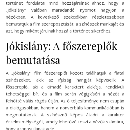
történet fordulatai mind hozzájárulnak ahhoz, hogy a
„Jókislány” valóban maradandó nyomot hagyjon a
nézőkben. A következő szekciókban részletesebben
bemutatjuk a film szereposztását, a színészek munkáját és
azt, hogy miként járulnak hozzá a történet sikeréhez.
Jókislány: A főszereplők
bemutatása
A „Jókislány” film főszereplői között találhatjuk a fiatal
színészeket, akik az ifjúság hangját képviselik. A
főszereplő, aki a címadó karaktert alakítja, rendkívüli
tehetséggel bír, és a film során végigkíséri a nézőt a
felnőtté válás rögös útján. Az ő teljesítménye nem csupán
a dialógusokban, hanem a nonverbális kommunikációban is
megmutatkozik. A színésznő képes átadni a karakter
érzelmi mélységét, amely lehetővé teszi a nézők számára,
hogy azonosuljanak vele.