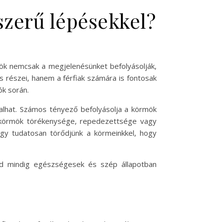
szerű lépésekkel?
mök nemcsak a megjelenésünket befolyásolják,
 részei, hanem a férfiak számára is fontosak
ók során.
utalhat. Számos tényező befolyásolja a körmök
 A körmök törékenysége, repedezettsége vagy
gy tudatosan törődjünk a körmeinkkel, hogy
id mindig egészségesek és szép állapotban