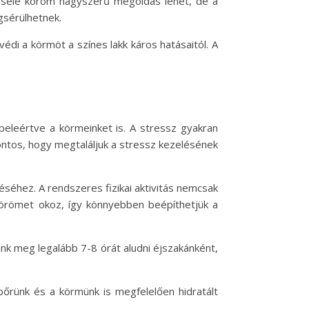
 zselé köröm nagyszerű megoldás lehet, de a
gsérülhetnek.
édi a körmöt a színes lakk káros hatásaitól. A
beleértve a körmeinket is. A stressz gyakran
ntos, hogy megtaláljuk a stressz kezelésének
séhez. A rendszeres fizikai aktivitás nemcsak
y örömet okoz, így könnyebben beépíthetjük a
junk meg legalább 7-8 órát aludni éjszakánként,
bőrünk és a körmünk is megfelelően hidratált