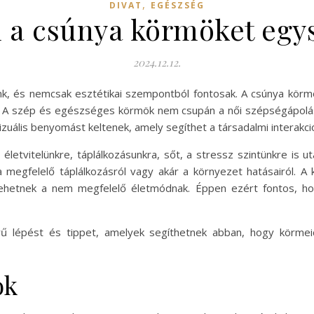
,
DIVAT
EGÉSZSÉG
 a csúnya körmöket egy
2024.12.12.
unk, és nemcsak esztétikai szempontból fontosak. A csúnya kör
. A szép és egészséges körmök nem csupán a női szépségápolás
izuális benyomást keltenek, amely segíthet a társadalmi interakci
letvitelünkre, táplálkozásunkra, sőt, a stressz szintünkre is 
 megfelelő táplálkozásról vagy akár a környezet hatásairól.
 lehetnek a nem megfelelő életmódnak. Éppen ezért fontos, ho
ű lépést és tippet, amelyek segíthetnek abban, hogy körme
ok