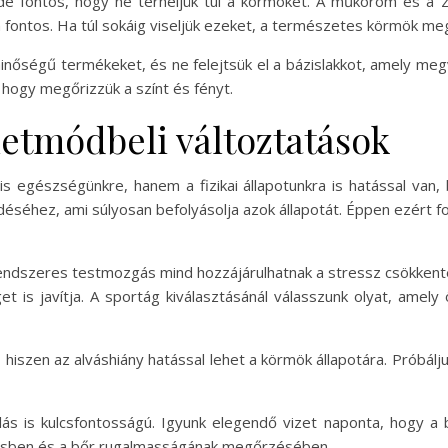
de fontos, hogy ne terheljük túl a körmöket. A műköröm és a
n fontos. Ha túl sokáig viseljük ezeket, a természetes körmök me
nőségű termékeket, és ne felejtsük el a bázislakkot, amely megv
 hogy megőrizzük a színt és fényt.
letmódbeli változtatások
 egészségünkre, hanem a fizikai állapotunkra is hatással van, 
séhez, ami súlyosan befolyásolja azok állapotát. Éppen ezért fo
rendszeres testmozgás mind hozzájárulhatnak a stressz csökkenté
et is javítja. A sportág kiválasztásánál válasszunk olyat, amel
, hiszen az alváshiány hatással lehet a körmök állapotára. Próbál
lás is kulcsfontosságú. Igyunk elegendő vizet naponta, hogy a 
ítésben és a bőr rugalmasságának megőrzésében.