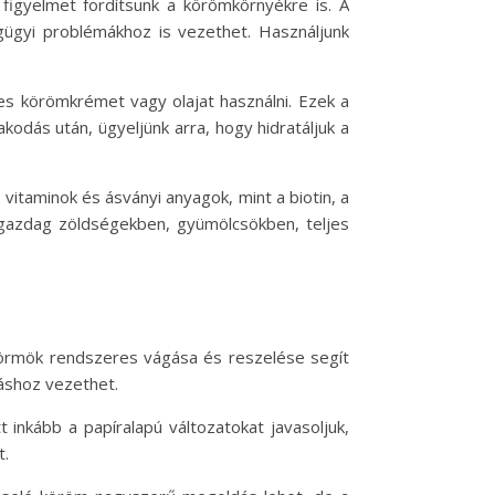
igyelmet fordítsunk a körömkörnyékre is. A
gyi problémákhoz is vezethet. Használjunk
s körömkrémet vagy olajat használni. Ezek a
dás után, ügyeljünk arra, hogy hidratáljuk a
itaminok és ásványi anyagok, mint a biotin, a
 gazdag zöldségekben, gyümölcsökben, teljes
körmök rendszeres vágása és reszelése segít
dáshoz vezethet.
inkább a papíralapú változatokat javasoljuk,
t.