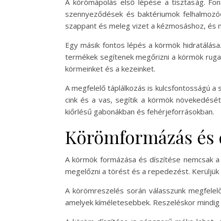
A körömápolás első lépése a tisztaság. Fo
szennyeződések és baktériumok felhalmozó
szappant és meleg vizet a kézmosáshoz, és 
Egy másik fontos lépés a körmök hidratálás
termékek segítenek megőrizni a körmök rugal
körmeinket és a kezeinket.
A megfelelő táplálkozás is kulcsfontosságú a
cink és a vas, segítik a körmök növekedésé
kiőrlésű gabonákban és fehérjeforrásokban.
Körömformázás és d
A körmök formázása és díszítése nemcsak a 
megelőzni a törést és a repedezést. Kerüljük 
A körömreszelés során válasszunk megfelelő 
amelyek kíméletesebbek. Reszeléskor mindig a