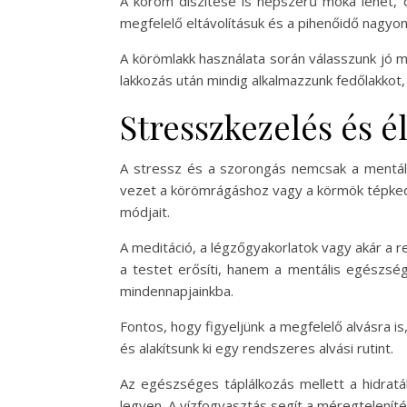
A köröm díszítése is népszerű móka lehet, 
megfelelő eltávolításuk és a pihenőidő nagyo
A körömlakk használata során válasszunk jó mi
lakkozás után mindig alkalmazzunk fedőlakkot,
Stresszkezelés és é
A stressz és a szorongás nemcsak a mentális
vezet a körömrágáshoz vagy a körmök tépkedé
módjait.
A meditáció, a légzőgyakorlatok vagy akár a 
a testet erősíti, hanem a mentális egészség
mindennapjainkba.
Fontos, hogy figyeljünk a megfelelő alvásra is
és alakítsunk ki egy rendszeres alvási rutint.
Az egészséges táplálkozás mellett a hidratá
legyen. A vízfogyasztás segít a méregtelen