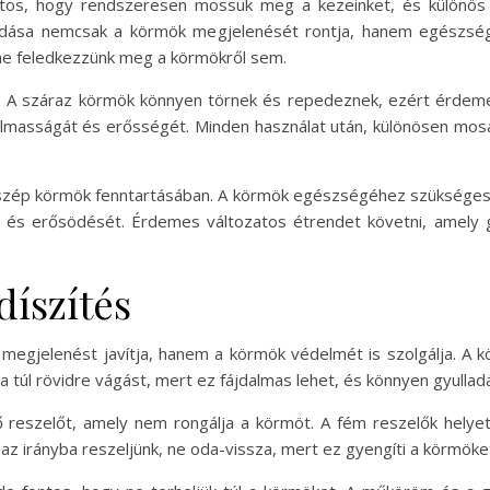
ntos, hogy rendszeresen mossuk meg a kezeinket, és különös f
dása nemcsak a körmök megjelenését rontja, hanem egészségü
ne feledkezzünk meg a körmökről sem.
a. A száraz körmök könnyen törnek és repedeznek, ezért érdeme
masságát és erősségét. Minden használat után, különösen mosako
 szép körmök fenntartásában. A körmök egészségéhez szükséges v
t és erősödését. Érdemes változatos étrendet követni, amely
íszítés
megjelenést javítja, hanem a körmök védelmét is szolgálja. A 
a túl rövidre vágást, mert ez fájdalmas lehet, és könnyen gyulla
reszelőt, amely nem rongálja a körmöt. A fém reszelők helyett 
z irányba reszeljünk, ne oda-vissza, mert ez gyengíti a körmöke