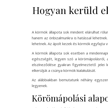
Hogyan kerüld el
A körmök állapota sok mindent elárulhat ról
hanem az önbizalmunkra is hatással lehetnek
lehetnek. Az ápolt kezek és körmök egyfajta v
A körmök állapota sok esetben a mindennapi é
egészségét, legyen szó a körömápolásról, a
elszíneződése gyakran figyelmeztető jelei
elkerüljük a csúnya körmök kialakulását.
Az alábbiakban bemutatunk néhány egyszer
legyenek.
Körömápolási alap