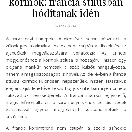
körmök: francia stílusban
hódítanak idén
2024.08.08.
A karácsonyi ünnepek közeledtével sokan készülnek a
különleges alkalmakra, és ez nem csupán a díszek és az
ajándékok megválasztására vonatkozik. Az ünnepi
megjelenéshez a körmök stílusa is hozzájárul, hiszen egy
elegáns manikűr nemcsak a szép külsőt hangsúlyozza,
hanem a magabiztosságot is növeli. Az idei évben a francia
stílusú körmök különösen népszerűek, hiszen klasszikus
eleganciájuk lehetővé teszi, hogy szinte bármilyen ünnepi
ruházathoz illeszkedjenek. A francia manikűr egyszerű,
mégis kifinomult, és a karácsonyi színek és díszítések
variálásával egyedi megjelenést kölcsönözhetünk a
kezünknek.
A francia körömtrend nem csupán a szolid színekre