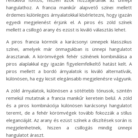
hangulathoz. A francia manikűr alapvető színei mellett
érdemes különleges árnyalatokkal kísérletezni, hogy igazán
egyedi megjelenést érjünk el. A piros és zöld színek
mellett a csillogó arany és ezüst is kiváló választás lehet.
A piros francia körmök a karácsonyi ünnepek klasszikus
színei, amelyek már önmagukban is ünnepi hangulatot
árasztanak. A körömvégek fehér színének kombinálása a
piros alaplakkal egy igazán figyelemfelkeltő hatást kelt. A
piros mellett a bordó árnyalatok is kiváló alternatívák,
különösen, ha egy kicsit elegánsabb megjelenésre vágyunk.
A zöld árnyalatok, különösen a sötétebb tónusok, szintén
remekül mutatnak a francia manikűr keretein belül. A zöld
és a piros kombinációja különösen karácsonyi hangulatot
teremt, de a fehér körömvégek tovább fokozzák a stílus
eleganciáját. Az arany és ezüst színek a díszítések során is
megjelenhetnek, hiszen a csillogás mindig ünnepi
hangulatot áraszt.