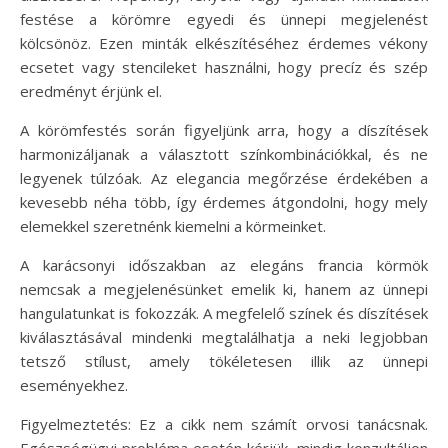
festése a körömre egyedi és ünnepi megjelenést
kölcsönöz. Ezen minták elkészítéséhez érdemes vékony
ecsetet vagy stencileket használni, hogy precíz és szép
eredményt érjünk el.
A körömfestés során figyeljünk arra, hogy a díszítések
harmonizáljanak a választott színkombinációkkal, és ne
legyenek túlzóak. Az elegancia megőrzése érdekében a
kevesebb néha több, így érdemes átgondolni, hogy mely
elemekkel szeretnénk kiemelni a körmeinket.
A karácsonyi időszakban az elegáns francia körmök
nemcsak a megjelenésünket emelik ki, hanem az ünnepi
hangulatunkat is fokozzák. A megfelelő színek és díszítések
kiválasztásával mindenki megtalálhatja a neki legjobban
tetsző stílust, amely tökéletesen illik az ünnepi
eseményekhez.
Figyelmeztetés: Ez a cikk nem számít orvosi tanácsnak.
Egészségügyi probléma esetén kérjük, mindig konzultáljon