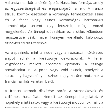
A francia manikűr a körömápolás klasszikus formája, amely
az egyszerűségéről és eleganciájáról ismert. A francia
stílusú körmök esetében a körömágy természetes színe
és a fehér vagy színes körömvégek harmonikus
kombinációja teremt egy letisztult, mégis vonzó
megjelenést. Az ünnepi időszakban ez a stílus különösen
népszerűvé válik, mivel könnyen variálható különböző
színekkel és díszítésekkel.
Az alapszínek, mint a nude vagy a rózsaszín, tökéletes
alapot adnak a karácsonyi dekorációnak. A fehér
végződések mellett érdemes kipróbálni a csillogó
árnyalatokat is. A piros vagy zöld színek, amelyek a
karácsony hagyományos színei, nagyszerűen mutatnak a
francia manikűr keretein belül.
A francia körmök díszítése során a strasszkövek és
csillámok használata kiemeli az ünnepi hangulatot. A
hópehely mintázatok vagy a karácsonyi motívumok, mint a
fenyőfák vagy ajándékok, szintén nagyszerű választások.