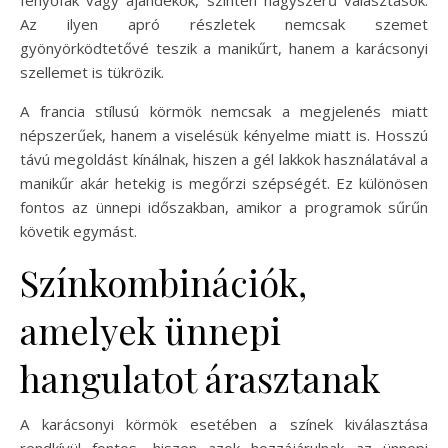
Az ilyen apró részletek nemcsak szemet
gyönyörködtetővé teszik a manikűrt, hanem a karácsonyi
szellemet is tükrözik.
A francia stílusú körmök nemcsak a megjelenés miatt
népszerűek, hanem a viselésük kényelme miatt is. Hosszú
távú megoldást kínálnak, hiszen a gél lakkok használatával a
manikűr akár hetekig is megőrzi szépségét. Ez különösen
fontos az ünnepi időszakban, amikor a programok sűrűn
követik egymást.
Színkombinációk,
amelyek ünnepi
hangulatot árasztanak
A karácsonyi körmök esetében a színek kiválasztása
rendkívül fontos, hiszen azok hozzájárulnak az ünnepi