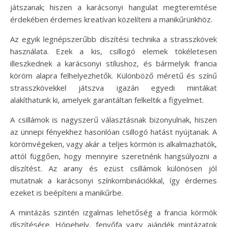
játszanak; hiszen a karácsonyi hangulat megteremtése
érdekében érdemes kreatívan közelíteni a manikűrünkhöz.
Az egyik legnépszerűbb díszítési technika a strasszkövek
használata. Ezek a kis, csillogó elemek tökéletesen
illeszkednek a karácsonyi stílushoz, és bármelyik francia
köröm alapra felhelyezhetők. Különböző méretű és színű
strasszkövekkel játszva igazán egyedi mintákat
alakíthatunk ki, amelyek garantáltan felkeltik a figyelmet.
A csillámok is nagyszerű választásnak bizonyulnak, hiszen
az ünnepi fényekhez hasonlóan csillogó hatást nyújtanak. A
körömvégeken, vagy akár a teljes körmön is alkalmazhatók,
attól függően, hogy mennyire szeretnénk hangsúlyozni a
díszítést. Az arany és ezüst csillámok különösen jól
mutatnak a karácsonyi színkombinációkkal, így érdemes
ezeket is beépíteni a manikűrbe.
A mintázás szintén izgalmas lehetőség a francia körmök
díszítésére. Hópehely, fenyőfa vagy ajándék mintázatok