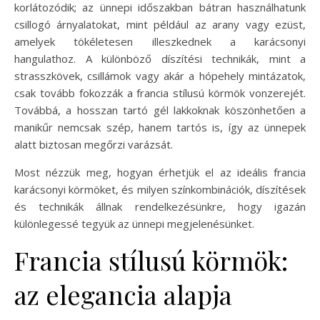
korlátozódik; az ünnepi időszakban bátran használhatunk
csillogó árnyalatokat, mint például az arany vagy ezüst,
amelyek tökéletesen illeszkednek a karácsonyi
hangulathoz. A különböző díszítési technikák, mint a
strasszkövek, csillámok vagy akár a hópehely mintázatok,
csak tovább fokozzák a francia stílusú körmök vonzerejét.
Továbbá, a hosszan tartó gél lakkoknak köszönhetően a
manikűr nemcsak szép, hanem tartós is, így az ünnepek
alatt biztosan megőrzi varázsát.
Most nézzük meg, hogyan érhetjük el az ideális francia
karácsonyi körmöket, és milyen színkombinációk, díszítések
és technikák állnak rendelkezésünkre, hogy igazán
különlegessé tegyük az ünnepi megjelenésünket.
Francia stílusú körmök:
az elegancia alapja