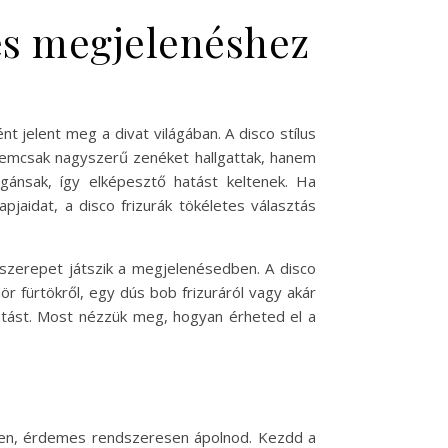
tes megjelenéshez
nt jelent meg a divat világában. A disco stílus
nemcsak nagyszerű zenéket hallgattak, hanem
vagánsak, így elképesztő hatást keltenek. Ha
jaidat, a disco frizurák tökéletes választás
csszerepet játszik a megjelenésedben. A disco
r fürtökről, egy dús bob frizuráról vagy akár
hatást. Most nézzük meg, hogyan érheted el a
egyen, érdemes rendszeresen ápolnod. Kezdd a