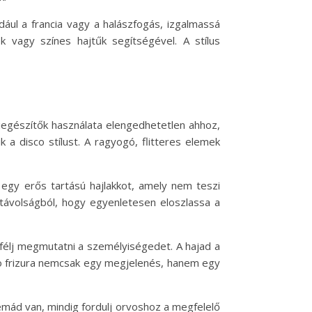
ául a francia vagy a halászfogás, izgalmassá
ok vagy színes hajtűk segítségével. A stílus
 kiegészítők használata elengedhetetlen ahhoz,
k a disco stílust. A ragyogó, flitteres elemek
z egy erős tartású hajlakkot, amely nem teszi
 távolságból, hogy egyenletesen eloszlassa a
 félj megmutatni a személyiségedet. A hajad a
co frizura nemcsak egy megjelenés, hanem egy
lémád van, mindig fordulj orvoshoz a megfelelő