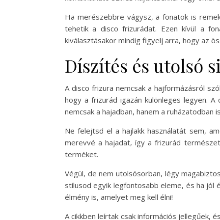
Ha merészebbre vágysz, a fonatok is remek v
tehetik a disco frizurádat. Ezen kívül a fo
kiválasztásakor mindig figyelj arra, hogy az 
Díszítés és utolsó 
A disco frizura nemcsak a hajformázásról szól
hogy a frizurád igazán különleges legyen. A c
nemcsak a hajadban, hanem a ruházatodban is
Ne felejtsd el a hajlakk használatát sem, am
merevvé a hajadat, így a frizurád természet
terméket.
Végül, de nem utolsósorban, légy magabiztos 
stílusod egyik legfontosabb eleme, és ha jó
élmény is, amelyet meg kell élni!
A cikkben leírtak csak információs jellegűek,