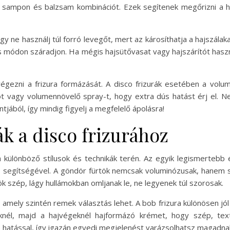
 sampon és balzsam kombinációt. Ezek segítenek megőrizni a haj
gy ne használj túl forró levegőt, mert az károsíthatja a hajszála
 módon száradjon. Ha mégis hajsütővasat vagy hajszárítót hasz
égezni a frizura formázását. A disco frizurák esetében a volume
t vagy volumennövelő spray-t, hogy extra dús hatást érj el. Ne 
ából, így mindig figyelj a megfelelő ápolásra!
ák a disco frizurához
a különböző stílusok és technikák terén. Az egyik legismertebb 
segítségével. A göndör fürtök nemcsak voluminózusak, hanem s
ök szép, lágy hullámokban omljanak le, ne legyenek túl szorosak.
, amely szintén remek választás lehet. A bob frizura különösen jó
nél, majd a hajvégeknél hajformázó krémet, hogy szép, textur
 hatással, így igazán egyedi megjelenést varázsolhatsz magadna