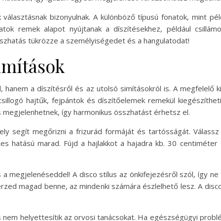
álasztásnak bizonyulnak. A különböző típusú fonatok, mint péld
natok remek alapot nyújtanak a díszítésekhez, például csillám
összhatás tükrözze a személyiségedet és a hangulatodat!
simítások
, hanem a díszítésről és az utolsó simításokról is. A megfelelő
sillogó hajtűk, fejpántok és díszítőelemek remekül kiegészítheti
 megjelenhetnek, így harmonikus összhatást érhetsz el.
ely segít megőrizni a frizurád formáját és tartósságát. Válass
es hatású marad. Fújd a hajlakkot a hajadra kb. 30 centiméter
a megjelenéseddel! A disco stílus az önkifejezésről szól, így ne
l érzed magad benne, az mindenki számára észlelhető lesz. A dis
 és nem helyettesítik az orvosi tanácsokat. Ha egészségügyi prob