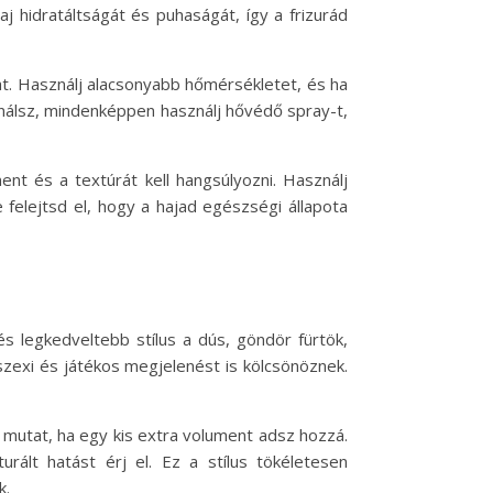
 hidratáltságát és puhaságát, így a frizurád
kat. Használj alacsonyabb hőmérsékletet, és ha
nálsz, mindenképpen használj hővédő spray-t,
nt és a textúrát kell hangsúlyozni. Használj
felejtsd el, hogy a hajad egészségi állapota
és legkedveltebb stílus a dús, göndör fürtök,
zexi és játékos megjelenést is kölcsönöznek.
l mutat, ha egy kis extra volument adsz hozzá.
ált hatást érj el. Ez a stílus tökéletesen
k.