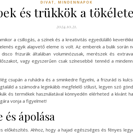
,
DIVAT
MINDENNAPOK
ppek és trükkök a tökéle
2024.10.21.
amikor a csillogás, a színek és a kreativitás egyedülálló keverékké
lenés egyik alapvető eleme is volt. Az emberek a bulik során 
. A disco frizurák általában voluminózusak, merészek és extra
időszakot, vagy egyszerűen csak színesebbé tennéd a mindennap
ég csupán a ruhádra és a sminkedre figyelni, a frizurád is kul
gtaláld a számodra leginkább megfelelő stílust, legyen szó göndö
ikák és termékek használatával könnyedén elérheted a kívánt 
gára vonja a figyelmet!
e és ápolása
s és előkészítés. Ahhoz, hogy a hajad egészséges és fényes l