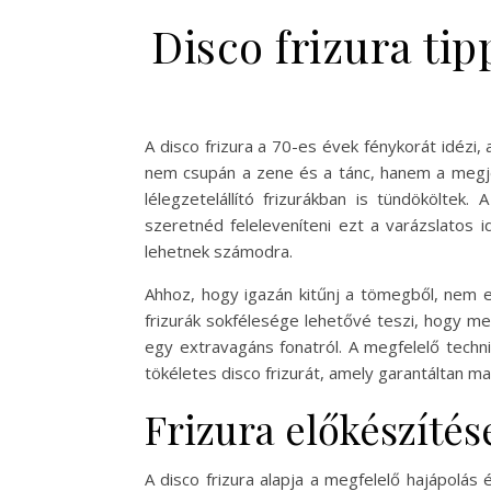
Disco frizura ti
A disco frizura a 70-es évek fénykorát idézi, 
nem csupán a zene és a tánc, hanem a megje
lélegzetelállító frizurákban is tündököltek
szeretnéd feleleveníteni ezt a varázslatos 
lehetnek számodra.
Ahhoz, hogy igazán kitűnj a tömegből, nem el
frizurák sokfélesége lehetővé teszi, hogy me
egy extravagáns fonatról. A megfelelő techn
tökéletes disco frizurát, amely garantáltan ma
Frizura előkészítés
A disco frizura alapja a megfelelő hajápolá