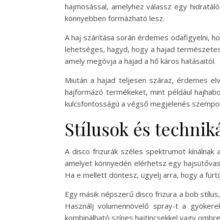
hajmosással, amelyhez válassz egy hidratáló
könnyebben formázható lesz.
A haj szárítása során érdemes odafigyelni, ho
lehetséges, hagyd, hogy a hajad természetes
amely megóvja a hajad a hő káros hatásaitól.
Miután a hajad teljesen száraz, érdemes elv
hajformázó termékeket, mint például hajhabo
kulcsfontosságú a végső megjelenés szempontj
Stílusok és technik
A disco frizurák széles spektrumot kínálnak 
amelyet könnyedén elérhetsz egy hajsütővas 
Ha e mellett döntesz, ügyelj arra, hogy a fürt
Egy másik népszerű disco frizura a bob stílus
Használj volumennövelő spray-t a gyökerek
kombinálható színes hajtincsekkel vagy ombre