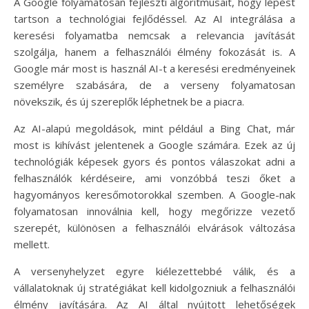
A Google folyamatosan fejleszti algoritmusait, hogy lépést
tartson a technológiai fejlődéssel. Az AI integrálása a
keresési folyamatba nemcsak a relevancia javítását
szolgálja, hanem a felhasználói élmény fokozását is. A
Google már most is használ AI-t a keresési eredményeinek
személyre szabására, de a verseny folyamatosan
növekszik, és új szereplők léphetnek be a piacra.
Az AI-alapú megoldások, mint például a Bing Chat, már
most is kihívást jelentenek a Google számára. Ezek az új
technológiák képesek gyors és pontos válaszokat adni a
felhasználók kérdéseire, ami vonzóbbá teszi őket a
hagyományos keresőmotorokkal szemben. A Google-nak
folyamatosan innoválnia kell, hogy megőrizze vezető
szerepét, különösen a felhasználói elvárások változása
mellett.
A versenyhelyzet egyre kiélezettebbé válik, és a
vállalatoknak új stratégiákat kell kidolgozniuk a felhasználói
élmény javítására. Az AI által nyújtott lehetőségek