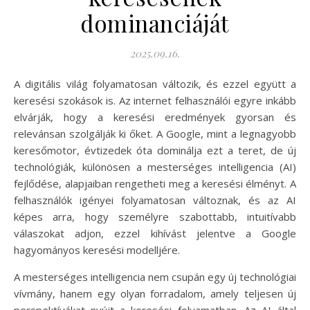
dominanciáját
2025.09.16.
A digitális világ folyamatosan változik, és ezzel együtt a
keresési szokások is. Az internet felhasználói egyre inkább
elvárják, hogy a keresési eredmények gyorsan és
relevánsan szolgálják ki őket. A Google, mint a legnagyobb
keresőmotor, évtizedek óta dominálja ezt a teret, de új
technológiák, különösen a mesterséges intelligencia (AI)
fejlődése, alapjaiban rengetheti meg a keresési élményt. A
felhasználók igényei folyamatosan változnak, és az AI
képes arra, hogy személyre szabottabb, intuitívabb
válaszokat adjon, ezzel kihívást jelentve a Google
hagyományos keresési modelljére.
A mesterséges intelligencia nem csupán egy új technológiai
vívmány, hanem egy olyan forradalom, amely teljesen új
perspektívákat nyújt a keresési folyamatban. Az AI által