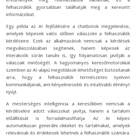
felhasználók gyorsabban találhatják meg a keresett
információkat.
Egy példa az AI fejlődésére a chatbotok megjelenése,
amelyek képesek valós időben válaszolni a felhasználók
kérdéseire. Ezek az alkalmazások nemcsak a kérdések
megválaszolásában segítenek, hanem képesek az
interakciók során tanulni is, így folyamatosan javítják a
válaszaik minőségét. A hagyományos keresőmotorokkal
szemben az AI-alapú megoldások lehetőséget biztosítanak
arra, hogy a felhasználók természetes nyelven
kommunikáljanak, ami kényelmesebb és intuitívabb élményt
nyújt.
A mesterséges intelligencia a keresőkben nemcsak a
kérdésekre adott válaszokat javítja, hanem a tartalom
előállítását is forradalmasíthatja. Az AI képes
automatikusan generálni cikkeket és tartalmakat, amelyek
relevánsak és érdekesek lehetnek a felhasználók számára.