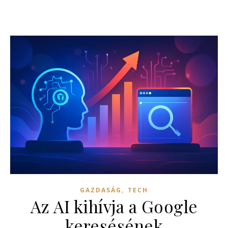
,
GAZDASÁG
TECH
Az AI kihívja a Google
keresésének