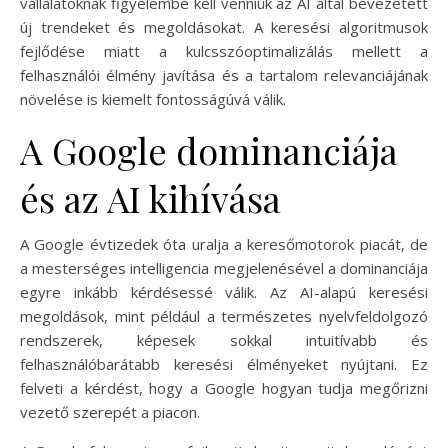
vállalatoknak figyelembe kell venniük az AI által bevezetett
új trendeket és megoldásokat. A keresési algoritmusok
fejlődése miatt a kulcsszóoptimalizálás mellett a
felhasználói élmény javítása és a tartalom relevanciájának
növelése is kiemelt fontosságúvá válik.
A Google dominanciája
és az AI kihívása
A Google évtizedek óta uralja a keresőmotorok piacát, de
a mesterséges intelligencia megjelenésével a dominanciája
egyre inkább kérdésessé válik. Az AI-alapú keresési
megoldások, mint például a természetes nyelvfeldolgozó
rendszerek, képesek sokkal intuitívabb és
felhasználóbarátabb keresési élményeket nyújtani. Ez
felveti a kérdést, hogy a Google hogyan tudja megőrizni
vezető szerepét a piacon.