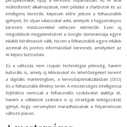
működtetett alkalmazások, mint például a chatbotok és az
intelligens keresők, képesek előre jelezni a felhasználók
igényeit, és olyan válaszokat adni, amelyek a hagyományos
keresési módszerekkel nehezen elérhetők. Ezen új
megoldások megjelenésével a Google dominanciája egyre
inkább kérdésessé válik, hiszen a felhasználók egyre inkább
azonnali és pontos információkat keresnek, amelyeket az
AI képes biztosítani.
Ez a változás nem csupán technológiai jelenség, hanem
kulturális is, amely új kihívásokat és lehetőségeket teremt
a digitális marketingben, a keresőoptimalizálásban (SEO)
és a felhasználói élmény terén. A mesterséges intelligencia
fejlődése nemcsak a felhasználói szokásokat alakítja át,
hanem a vállalatok számára is új stratégiák kidolgozását
igényli, hogy versenyben maradhassanak a folyamatosan
változó piacon.